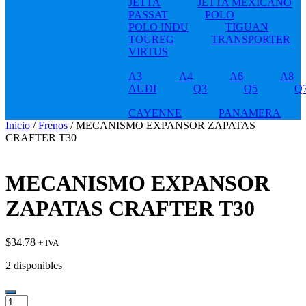
JETTA
JETTA MEXICANO
PASSAT
POLO
POLO INDU
TIGUAN
TOUREG
TRANSPORTER
VIRTUS
A3
A4
A6
A8
AUDI
Q3
Q5
Q
CAYENNE
PANAMERA
Inicio
/
Frenos
/ MECANISMO EXPANSOR ZAPATAS
CRAFTER T30
MECANISMO EXPANSOR
ZAPATAS CRAFTER T30
$
34.78
+ IVA
2 disponibles
MECANISMO