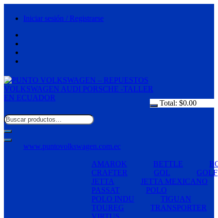
Saltar
al
Iniciar sesión / Registrarse
contenido
Total:
$
0.00
www.puntovolkswagen.com.ec
AMAROK
BETTLE
B
CRAFTER
GOL
GOLF
JETTA
JETTA MEXICANO
PASSAT
POLO
POLO INDU
TIGUAN
TOUREG
TRANSPORTER
VIRTUS