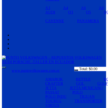
A3
A4
A6
A8
AUDI
Q3
Q5
Q
CAYENNE
PANAMERA
Total:
$
0.00
www.puntovolkswagen.com.ec
AMAROK
BETTLE
B
CRAFTER
GOL
GOLF
JETTA
JETTA MEXICANO
PASSAT
POLO
POLO INDU
TIGUAN
TOUREG
TRANSPORTER
VIRTUS