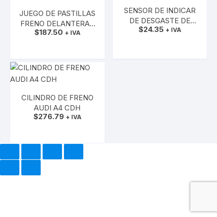
SENSOR DE INDICAR
JUEGO DE PASTILLAS
DE DESGASTE DE
FRENO DELANTERAS
$
24.35
PASTILLA DE FRENO
+ IVA
$
187.50
AUDI A4 MOTOR 2.0
+ IVA
POSTERIOR AUDI A7
AÑADIR AL CARRITO
CDHA MEDIDAS
AÑADIR AL CARRITO
314X25MM, SKODA
RAPID
CILINDRO DE FRENO
AUDI A4 CDH
$
276.79
+ IVA
AÑADIR AL CARRITO