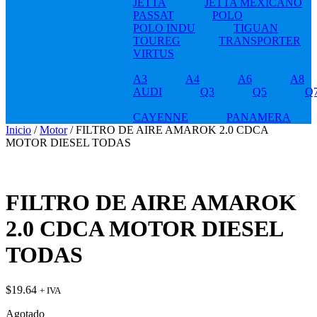
JETTA
JETTA MEXICANO
PASSAT
POLO
POLO INDU
TIGUAN
TOUREG
TRANSPORTER
VIRTUS
A3
A4
A6
A8
AUDI
Q3
Q5
Q
CAYENNE
PANAMERA
Inicio
/
Motor
/ FILTRO DE AIRE AMAROK 2.0 CDCA
MOTOR DIESEL TODAS
FILTRO DE AIRE AMAROK
2.0 CDCA MOTOR DIESEL
TODAS
$
19.64
+ IVA
Agotado