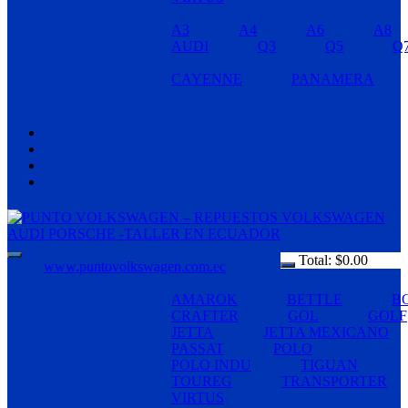
A3
A4
A6
A8
AUDI
Q3
Q5
Q
CAYENNE
PANAMERA
Total:
$
0.00
www.puntovolkswagen.com.ec
AMAROK
BETTLE
B
CRAFTER
GOL
GOLF
JETTA
JETTA MEXICANO
PASSAT
POLO
POLO INDU
TIGUAN
TOUREG
TRANSPORTER
VIRTUS