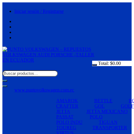
Saltar
al
Iniciar sesión / Registrarse
contenido
Total:
$
0.00
www.puntovolkswagen.com.ec
AMAROK
BETTLE
B
CRAFTER
GOL
GOLF
JETTA
JETTA MEXICANO
PASSAT
POLO
POLO INDU
TIGUAN
TOUREG
TRANSPORTER
VIRTUS