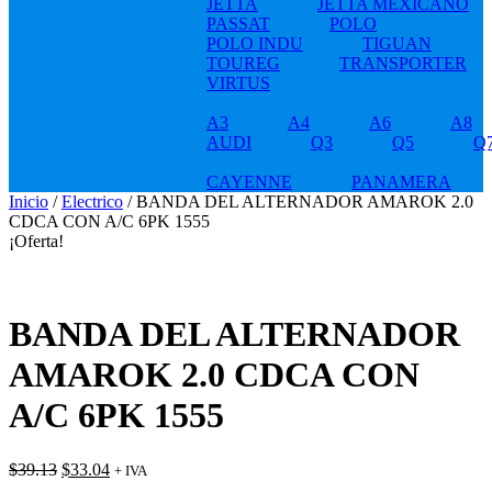
JETTA
JETTA MEXICANO
PASSAT
POLO
POLO INDU
TIGUAN
TOUREG
TRANSPORTER
VIRTUS
A3
A4
A6
A8
AUDI
Q3
Q5
Q
CAYENNE
PANAMERA
Inicio
/
Electrico
/ BANDA DEL ALTERNADOR AMAROK 2.0
CDCA CON A/C 6PK 1555
¡Oferta!
BANDA DEL ALTERNADOR
AMAROK 2.0 CDCA CON
A/C 6PK 1555
Original
Current
$
39.13
$
33.04
+ IVA
price
price