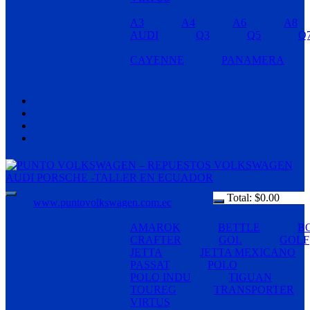
A3
A4
A6
A8
AUDI
Q3
Q5
Q
CAYENNE
PANAMERA
Total:
$
0.00
www.puntovolkswagen.com.ec
AMAROK
BETTLE
B
CRAFTER
GOL
GOLF
JETTA
JETTA MEXICANO
PASSAT
POLO
POLO INDU
TIGUAN
TOUREG
TRANSPORTER
VIRTUS