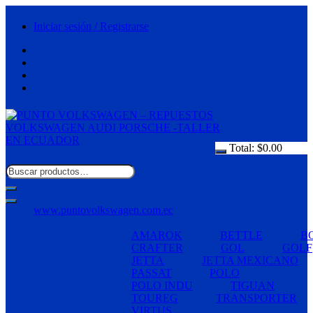
Saltar
al
Iniciar sesión / Registrarse
contenido
Total:
$
0.00
www.puntovolkswagen.com.ec
AMAROK
BETTLE
B
CRAFTER
GOL
GOLF
JETTA
JETTA MEXICANO
PASSAT
POLO
POLO INDU
TIGUAN
TOUREG
TRANSPORTER
VIRTUS