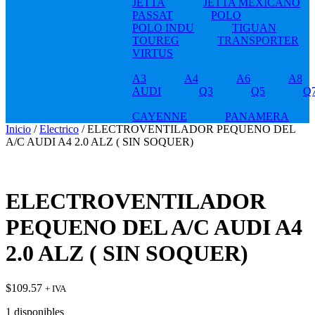
JETTA
JETTA MEXICANO
PASSAT
POLO
POLO INDU
TIGUAN
TOUREG
TRANSPORTER
VIRTUS
A3
A4
A6
A8
AUDI
Q3
Q5
Q
CAYENNE
PANAMERA
Inicio
/
Electrico
/ ELECTROVENTILADOR PEQUENO DEL
A/C AUDI A4 2.0 ALZ ( SIN SOQUER)
ELECTROVENTILADOR
PEQUENO DEL A/C AUDI A4
2.0 ALZ ( SIN SOQUER)
$
109.57
+ IVA
1 disponibles