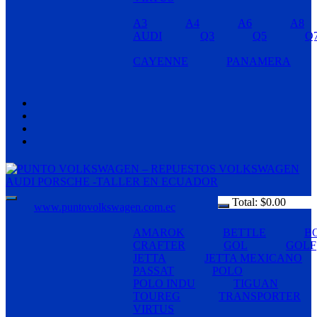
A3
A4
A6
A8
AUDI
Q3
Q5
Q
CAYENNE
PANAMERA
Total:
$
0.00
www.puntovolkswagen.com.ec
AMAROK
BETTLE
B
CRAFTER
GOL
GOLF
JETTA
JETTA MEXICANO
PASSAT
POLO
POLO INDU
TIGUAN
TOUREG
TRANSPORTER
VIRTUS