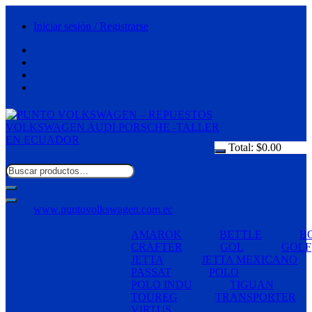
Saltar
al
Iniciar sesión / Registrarse
contenido
Total:
$
0.00
www.puntovolkswagen.com.ec
AMAROK
BETTLE
B
CRAFTER
GOL
GOLF
JETTA
JETTA MEXICANO
PASSAT
POLO
POLO INDU
TIGUAN
TOUREG
TRANSPORTER
VIRTUS