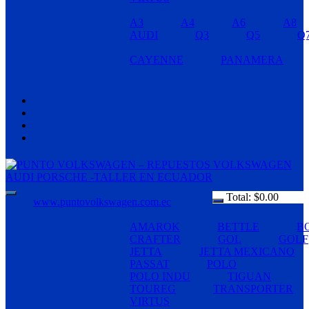
A3
A4
A6
A8
AUDI
Q3
Q5
Q
CAYENNE
PANAMERA
Total:
$
0.00
www.puntovolkswagen.com.ec
AMAROK
BETTLE
B
CRAFTER
GOL
GOLF
JETTA
JETTA MEXICANO
PASSAT
POLO
POLO INDU
TIGUAN
TOUREG
TRANSPORTER
VIRTUS