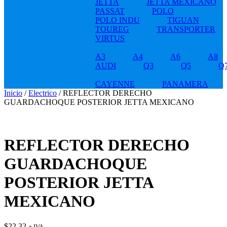
JETTA
JETTA MEXICANO
PASSAT
POLO
POLO INDU
TIGUAN
TOUREG
TRANSPORTER
VIRTUS
A3
A4
A6
A8
AUDI
Q3
Q5
Q
CAYENNE
PANAMERA
Inicio
/
Electrico
/ REFLECTOR DERECHO
GUARDACHOQUE POSTERIOR JETTA MEXICANO
REFLECTOR DERECHO
GUARDACHOQUE
POSTERIOR JETTA
MEXICANO
$
22.32
+ IVA