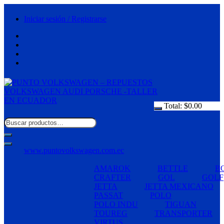
Saltar
al
Iniciar sesión / Registrarse
contenido
Total:
$
0.00
www.puntovolkswagen.com.ec
AMAROK
BETTLE
B
CRAFTER
GOL
GOLF
JETTA
JETTA MEXICANO
PASSAT
POLO
POLO INDU
TIGUAN
TOUREG
TRANSPORTER
VIRTUS