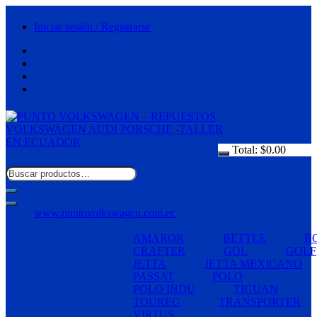
Saltar
al
Iniciar sesión / Registrarse
contenido
Total:
$
0.00
www.puntovolkswagen.com.ec
AMAROK
BETTLE
B
CRAFTER
GOL
GOLF
JETTA
JETTA MEXICANO
PASSAT
POLO
POLO INDU
TIGUAN
TOUREG
TRANSPORTER
VIRTUS