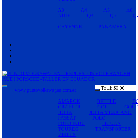
A3
A4
A6
A8
AUDI
Q3
Q5
Q
CAYENNE
PANAMERA
Total:
$
0.00
www.puntovolkswagen.com.ec
AMAROK
BETTLE
B
CRAFTER
GOL
GOLF
JETTA
JETTA MEXICANO
PASSAT
POLO
POLO INDU
TIGUAN
TOUREG
TRANSPORTER
VIRTUS