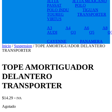
JETTA
JETTA MEXICANO
PASSAT
POLO
POLO INDU
TIGUAN
TOUREG
TRANSPORTER
VIRTUS
A3
A4
A6
A8
AUDI
Q3
Q5
Q
CAYENNE
PANAMERA
Inicio
/
Suspension
/ TOPE AMORTIGUADOR DELANTERO
TRANSPORTER
TOPE AMORTIGUADOR
DELANTERO
TRANSPORTER
$
14.29
+ IVA
Agotado