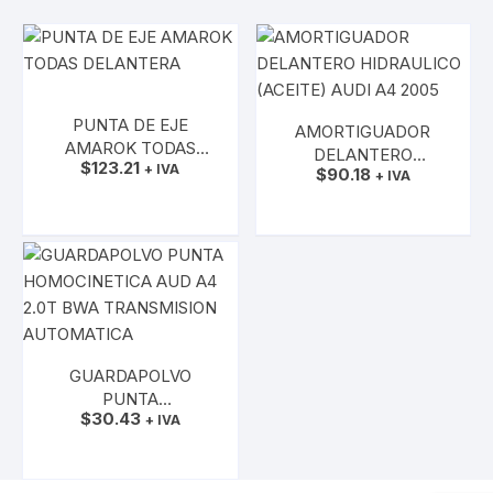
PUNTA DE EJE
AMORTIGUADOR
AMAROK TODAS
DELANTERO
$
123.21
DELANTERA
+ IVA
$
90.18
HIDRAULICO (ACEITE)
+ IVA
AÑADIR AL CARRITO
AUDI A4 2005
AÑADIR AL CARRITO
GUARDAPOLVO
PUNTA
$
30.43
HOMOCINETICA AUD
+ IVA
A4 2.0T BWA
AÑADIR AL CARRITO
TRANSMISION
AUTOMATICA