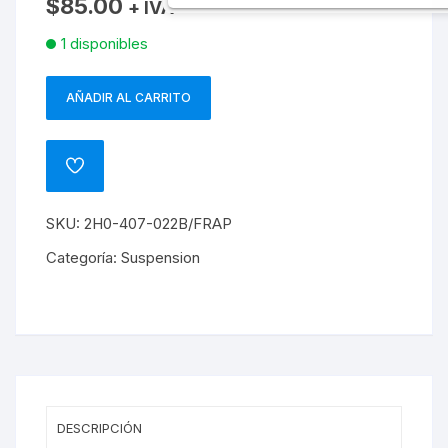
$
85.00
+ IVA
1 disponibles
AÑADIR AL CARRITO
MESA
DE
SUSPENCION
ADD
LADO
TO
WISHLIST
IZQUIERDO
SKU:
2H0-407-022B/FRAP
SUPERIOR
AMAROK
Categoría:
Suspension
cantidad
DESCRIPCIÓN