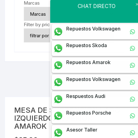
Marcas
CHAT DIRECTO
Filter by price
Repuestos Volkswagen
Repuestos Skoda
Repuestos Amarok
Repuestos Volkswagen
Respuestos Audi
MESA DE SUSPENCION LADO
Repuestos Porsche
IZQUIERDO SUPERIOR
AMAROK
Asesor Taller