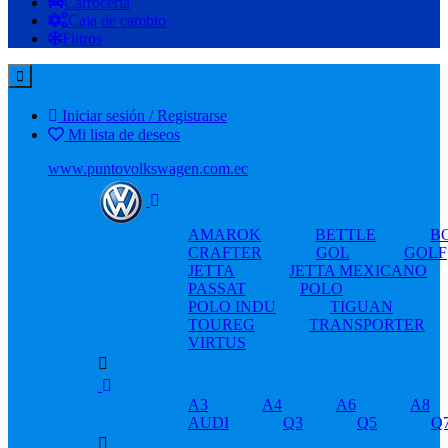
Carrocería
Caja de cambio
Filtros
Iniciar sesión / Registrarse
Mi lista de deseos
www.puntovolkswagen.com.ec
AMAROK
BETTLE
B
CRAFTER
GOL
GOLF
JETTA
JETTA MEXICANO
PASSAT
POLO
POLO INDU
TIGUAN
TOUREG
TRANSPORTER
VIRTUS
A3
A4
A6
A8
AUDI
Q3
Q5
Q