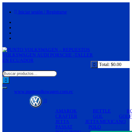
Saltar
al
Iniciar sesión / Registrarse
contenido
Total:
$
0.00
www.puntovolkswagen.com.ec
AMAROK
BETTLE
B
CRAFTER
GOL
GOLF
JETTA
JETTA MEXICANO
PASSAT
POLO