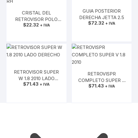
GUIA POSTERIOR
CRISTAL DEL
DERECHA JETTA 2.5
RETROVISOR POLO
$
72.32
+ IVA
$
22.32
SEDAN RH
+ IVA
AÑADIR AL CARRITO
AÑADIR AL CARRITO
RETROVISOR SUPER
RETROVISPR
W 1.8 2010 LADO
COMPLETO SUPER V
$
71.43
DERECHO
+ IVA
$
71.43
1.8 2010
+ IVA
AÑADIR AL CARRITO
AÑADIR AL CARRITO