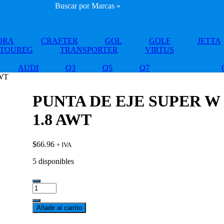
Buscar por Marcas »
ORA
CRAFTER
GOL
GOLF
JETTA
TOUREG
TRANSPORTER
VIRTUS
AUDI
Q3
Q5
Q7
WT
PUNTA DE EJE SUPER W
1.8 AWT
$
66.96
+ IVA
5 disponibles
PUNTA
DE
EJE
Añadir al carrito
SUPER
W