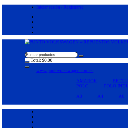
Saltar
Iniciar sesión / Registrarse
al
contenido
Total:
$
0.00
www.puntovolkswagen.com.ec
AMAROK
BETTL
POLO
POLO IND
A3
A4
A6