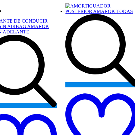
o
Add
to
wishlist