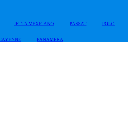
JETTA MEXICANO
PASSAT
POLO
CAYENNE
PANAMERA
Add