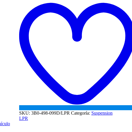
1.8
AWT
cantidad
SKU:
3B0-498-099D/LPR
Categoría:
Suspension
LPR
hículo