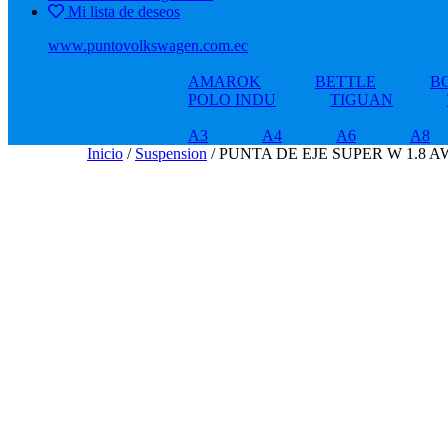
Mi lista de deseos
www.puntovolkswagen.com.ec
AMAROK
BETTLE
B
POLO INDU
TIGUAN
A3
A4
A6
A8
Inicio
/
Suspension
/ PUNTA DE EJE SUPER W 1.8 A