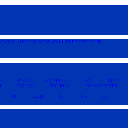
Buscar por Marcas »
E
BORA
CRAFTER
GOL
GOLF
U
TIGUAN
TOUREG
TRANSPORTER
A8
AUDI
Q3
Q5
Q7