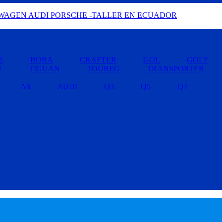
Buscar por Marcas »
E
BORA
CRAFTER
GOL
GOLF
U
TIGUAN
TOUREG
TRANSPORTER
A8
AUDI
Q3
Q5
Q7