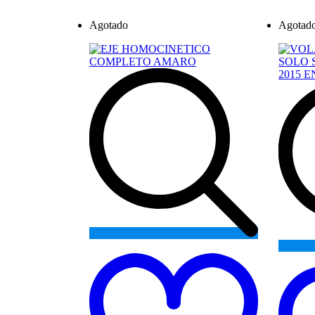
Agotado
Agotad
Add
to
wishlist