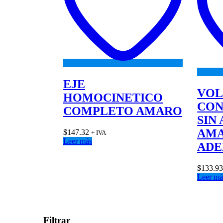
EJE
VOL
HOMOCINETICO
CON
COMPLETO AMARO
SIN
AMA
$
147.32
+ IVA
Leer más
ADE
$
133.9
Leer má
Filtrar