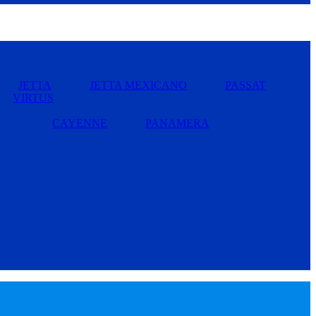
JETTA
JETTA MEXICANO
PASSAT
VIRTUS
CAYENNE
PANAMERA