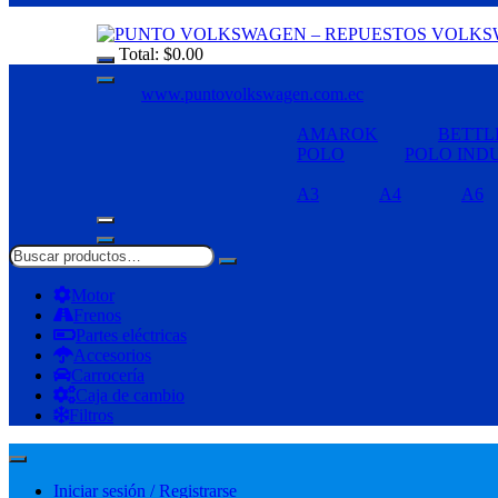
Total:
$
0.00
www.puntovolkswagen.com.ec
AMAROK
BETTL
POLO
POLO IND
A3
A4
A6
Motor
Frenos
Partes eléctricas
Accesorios
Carrocería
Caja de cambio
Filtros
Iniciar sesión / Registrarse