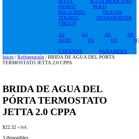
JETTA
JETTA MEXICANO
PASSAT
POLO
POLO INDU
TIGUAN
TOUREG
TRANSPORTER
VIRTUS
A3
A4
A6
A8
AUDI
Q3
Q5
Q
CAYENNE
PANAMERA
Inicio
/
Refrigeración
/ BRIDA DE AGUA DEL PÓRTA
TERMOSTATO JETTA 2.0 CPPA
BRIDA DE AGUA DEL
PÓRTA TERMOSTATO
JETTA 2.0 CPPA
$
22.32
+ IVA
3 disponibles