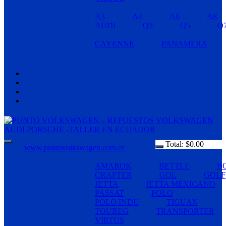
A3
A4
A6
A8
AUDI
Q3
Q5
Q
CAYENNE
PANAMERA
Total:
$
0.00
www.puntovolkswagen.com.ec
AMAROK
BETTLE
B
CRAFTER
GOL
GOLF
JETTA
JETTA MEXICANO
PASSAT
POLO
POLO INDU
TIGUAN
TOUREG
TRANSPORTER
VIRTUS