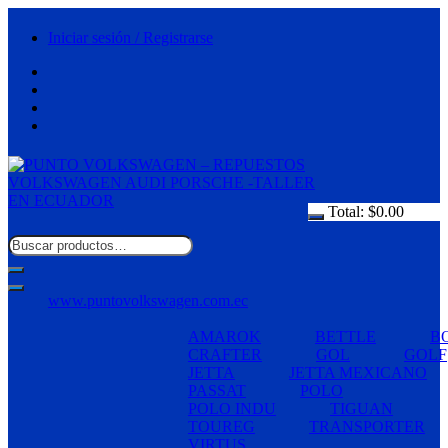
Saltar
al
Iniciar sesión / Registrarse
contenido
Total:
$
0.00
www.puntovolkswagen.com.ec
AMAROK
BETTLE
B
CRAFTER
GOL
GOLF
JETTA
JETTA MEXICANO
PASSAT
POLO
POLO INDU
TIGUAN
TOUREG
TRANSPORTER
VIRTUS