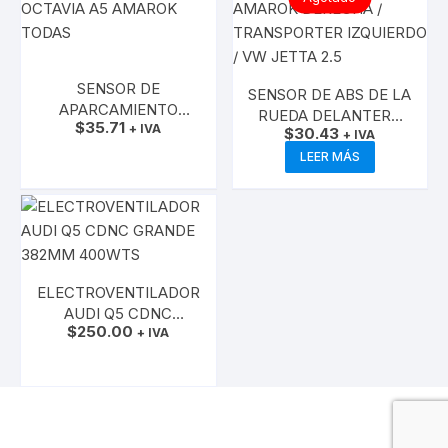
SENSOR DE
SENSOR DE ABS DE LA
APARCAMIENTO
RUEDA DELANTERA
$
35.71
PARTE POSTERIOR
+ IVA
$
30.43
IZQUIERDA OCTAVIA
+ IVA
FABIA A05 OCTAVIA
AÑADIR AL CARRITO
A5 / AMAROK
LEER MÁS
A5 AMAROK TODAS
DERECHA /
TRANSPORTER
IZQUIERDO / VW
JETTA 2.5
ELECTROVENTILADOR
AUDI Q5 CDNC
$
250.00
GRANDE 382MM
+ IVA
400WTS
AÑADIR AL CARRITO