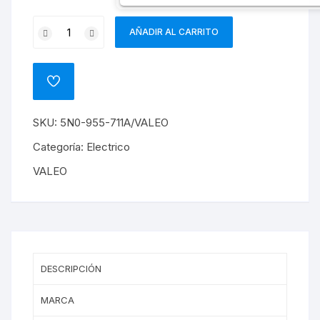
MOTOR
AÑADIR AL CARRITO
LIMPIAPARABRISA
POSTERIOR
TIGUAN
ADD
2008/2011
TO
WISHLIST
cantidad
SKU:
5N0-955-711A/VALEO
Categoría:
Electrico
VALEO
DESCRIPCIÓN
MARCA