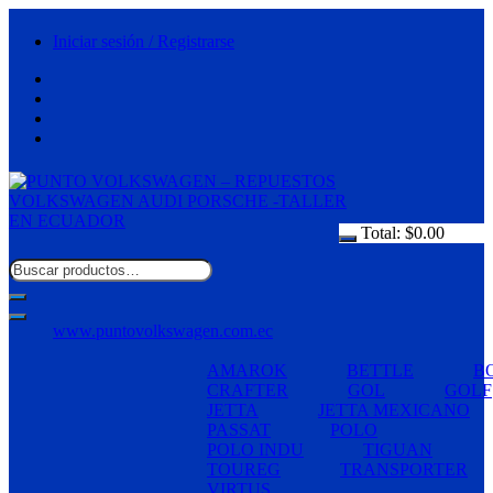
Saltar
al
Iniciar sesión / Registrarse
contenido
Total:
$
0.00
www.puntovolkswagen.com.ec
AMAROK
BETTLE
B
CRAFTER
GOL
GOLF
JETTA
JETTA MEXICANO
PASSAT
POLO
POLO INDU
TIGUAN
TOUREG
TRANSPORTER
VIRTUS