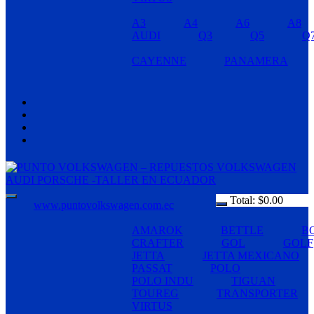
A3
A4
A6
A8
AUDI
Q3
Q5
Q
CAYENNE
PANAMERA
Total:
$
0.00
www.puntovolkswagen.com.ec
AMAROK
BETTLE
B
CRAFTER
GOL
GOLF
JETTA
JETTA MEXICANO
PASSAT
POLO
POLO INDU
TIGUAN
TOUREG
TRANSPORTER
VIRTUS