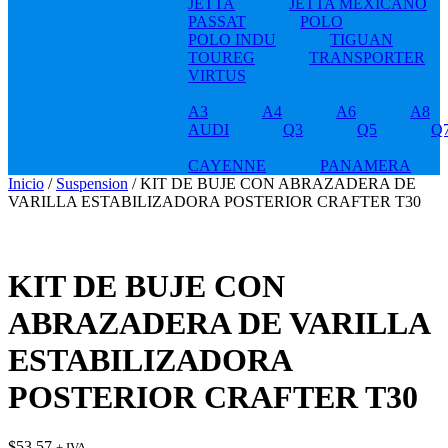
JETTA
JETTA MEXICANO
PASSAT
POLO
POLO INDU
TIGUAN
TOUREG
TRANSPORTER
VIRTUS
A3
A4
A6
A8
AUDI
Q3
Q5
Q
CAYENNE
PANAMERA
Inicio
/
Suspension
/ KIT DE BUJE CON ABRAZADERA DE
VARILLA ESTABILIZADORA POSTERIOR CRAFTER T30
KIT DE BUJE CON
ABRAZADERA DE VARILLA
ESTABILIZADORA
POSTERIOR CRAFTER T30
$
53.57
+ IVA