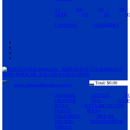
A3
A4
A6
A8
AUDI
Q3
Q5
Q
CAYENNE
PANAMERA
Total:
$
0.00
www.puntovolkswagen.com.ec
AMAROK
BETTLE
B
CRAFTER
GOL
GOLF
JETTA
JETTA MEXICANO
PASSAT
POLO
POLO INDU
TIGUAN
TOUREG
TRANSPORTER
VIRTUS