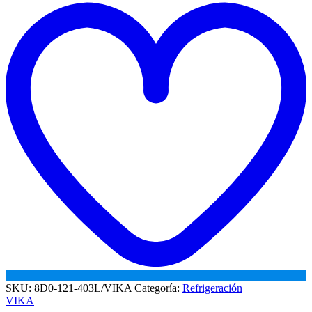
SUPER
w
B
1.8
cantidad
SKU:
8D0-121-403L/VIKA
Categoría:
Refrigeración
VIKA