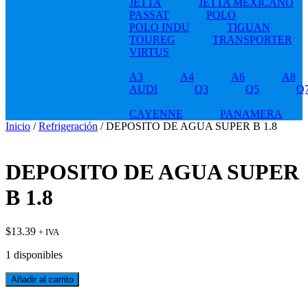
JETTA
JETTA MEXICANO
PASSAT
POLO
POLO INDU
TIGUAN
TOUREG
TRANSPORTER
VIRTUS
A3
A4
A6
A8
AUDI
Q3
Q5
Q
CAYENNE
PANAMERA
Inicio
/
Refrigeración
/ DEPOSITO DE AGUA SUPER B 1.8
DEPOSITO DE AGUA SUPER
B 1.8
$
13.39
+ IVA
1 disponibles
DEPOSITO
Añadir al carrito
DE
AGUA
t