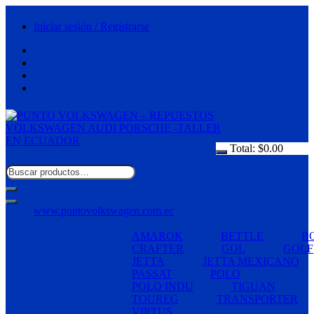
Saltar
al
Iniciar sesión / Registrarse
contenido
Total:
$
0.00
www.puntovolkswagen.com.ec
AMAROK
BETTLE
B
CRAFTER
GOL
GOLF
JETTA
JETTA MEXICANO
PASSAT
POLO
POLO INDU
TIGUAN
TOUREG
TRANSPORTER
VIRTUS