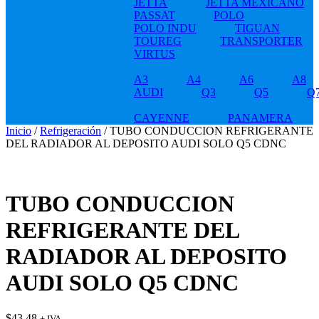
JETTA
JETTA MEXICANO
PASSAT
POLO
POLO INDU
TIGUAN
TOUREG
TRANSPORTER
VIRTUS
A3
A4
A6
A8
AUDI
Q3
Q5
Q
CAYENNE
PANAMERA
Inicio
/
Refrigeración
/ TUBO CONDUCCION REFRIGERANTE
DEL RADIADOR AL DEPOSITO AUDI SOLO Q5 CDNC
TUBO CONDUCCION
REFRIGERANTE DEL
RADIADOR AL DEPOSITO
AUDI SOLO Q5 CDNC
$
43.48
+ IVA