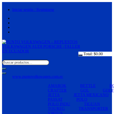
Saltar
al
Iniciar sesión / Registrarse
contenido
Total:
$
0.00
www.puntovolkswagen.com.ec
AMAROK
BETTLE
B
CRAFTER
GOL
GOLF
JETTA
JETTA MEXICANO
PASSAT
POLO
POLO INDU
TIGUAN
TOUREG
TRANSPORTER
VIRTUS