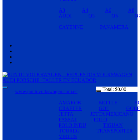
A3
A4
A6
A8
AUDI
Q3
Q5
Q
CAYENNE
PANAMERA
Total:
$
0.00
www.puntovolkswagen.com.ec
AMAROK
BETTLE
B
CRAFTER
GOL
GOLF
JETTA
JETTA MEXICANO
PASSAT
POLO
POLO INDU
TIGUAN
TOUREG
TRANSPORTER
VIRTUS