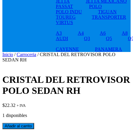
JETTA
JETTA MEXICANO
PASSAT
POLO
POLO INDU
TIGUAN
TOUREG
TRANSPORTER
VIRTUS
A3
A4
A6
A8
AUDI
Q3
Q5
Q
CAYENNE
PANAMERA
Inicio
/
Carroceria
/ CRISTAL DEL RETROVISOR POLO
SEDAN RH
CRISTAL DEL RETROVISOR
POLO SEDAN RH
$
22.32
+ IVA
1 disponibles
CRISTAL
Añadir al carrito
DEL