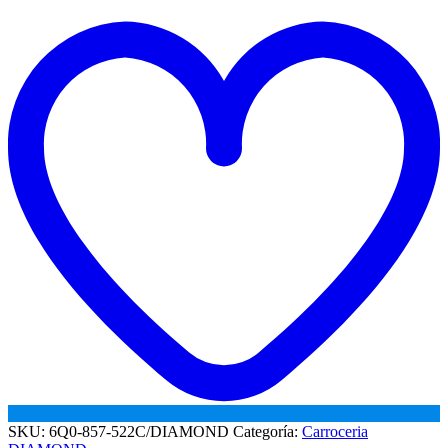
RETROVISOR
t
POLO
w
SEDAN
RH
cantidad
SKU:
6Q0-857-522C/DIAMOND
Categoría:
Carroceria