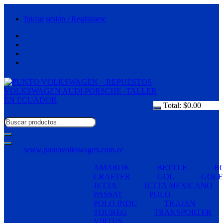
Saltar
al
Iniciar sesión / Registrarse
contenido
Total:
$
0.00
www.puntovolkswagen.com.ec
AMAROK
BETTLE
B
CRAFTER
GOL
GOLF
JETTA
JETTA MEXICANO
PASSAT
POLO
POLO INDU
TIGUAN
TOUREG
TRANSPORTER
VIRTUS