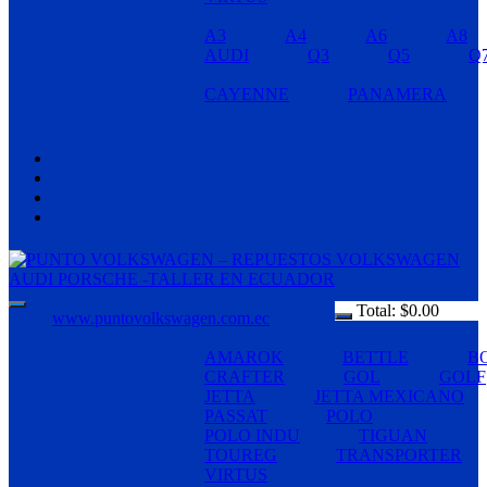
A3
A4
A6
A8
AUDI
Q3
Q5
Q
CAYENNE
PANAMERA
Total:
$
0.00
www.puntovolkswagen.com.ec
AMAROK
BETTLE
B
CRAFTER
GOL
GOLF
JETTA
JETTA MEXICANO
PASSAT
POLO
POLO INDU
TIGUAN
TOUREG
TRANSPORTER
VIRTUS