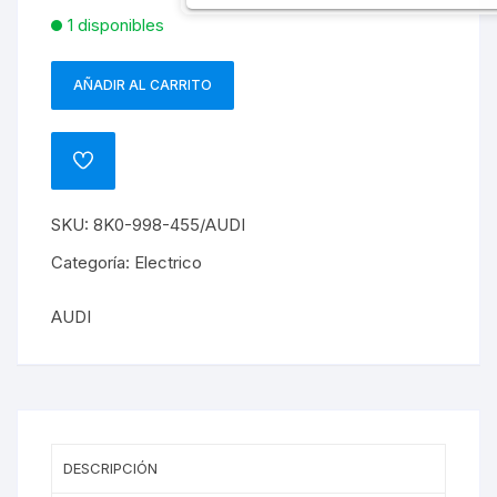
1 disponibles
AÑADIR AL CARRITO
CONJUNTO
DE
ELECTROVENTILADORES
ADD
AUDI
TO
WISHLIST
Q5
SKU:
8K0-998-455/AUDI
CDNC
cantidad
Categoría:
Electrico
AUDI
DESCRIPCIÓN