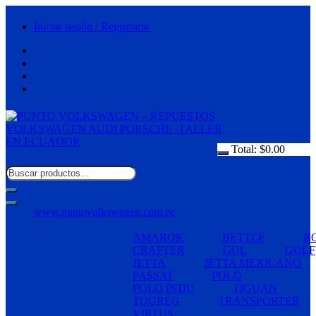
Saltar
al
Iniciar sesión / Registrarse
contenido
Total:
$
0.00
www.puntovolkswagen.com.ec
AMAROK
BETTLE
B
CRAFTER
GOL
GOLF
JETTA
JETTA MEXICANO
PASSAT
POLO
POLO INDU
TIGUAN
TOUREG
TRANSPORTER
VIRTUS