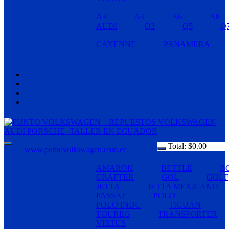
A3
A4
A6
A8
AUDI
Q3
Q5
Q
CAYENNE
PANAMERA
Total:
$
0.00
www.puntovolkswagen.com.ec
AMAROK
BETTLE
B
CRAFTER
GOL
GOLF
JETTA
JETTA MEXICANO
PASSAT
POLO
POLO INDU
TIGUAN
TOUREG
TRANSPORTER
VIRTUS