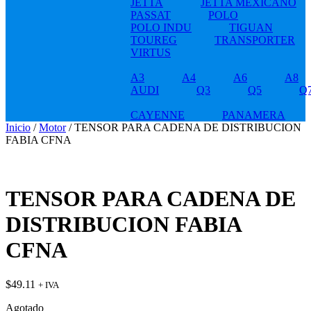
JETTA
JETTA MEXICANO
PASSAT
POLO
POLO INDU
TIGUAN
TOUREG
TRANSPORTER
VIRTUS
A3
A4
A6
A8
AUDI
Q3
Q5
Q
CAYENNE
PANAMERA
Inicio
/
Motor
/ TENSOR PARA CADENA DE DISTRIBUCION
FABIA CFNA
TENSOR PARA CADENA DE
DISTRIBUCION FABIA
CFNA
$
49.11
+ IVA
Agotado