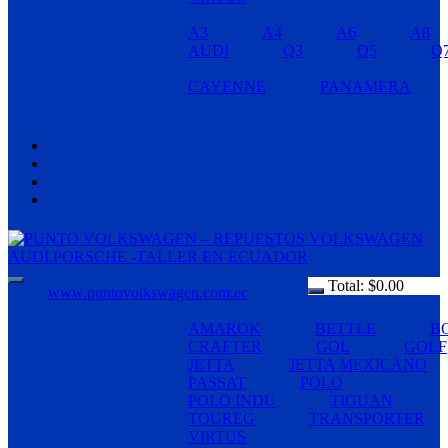
A3
A4
A6
A8
AUDI
Q3
Q5
Q
CAYENNE
PANAMERA
Total:
$
0.00
www.puntovolkswagen.com.ec
AMAROK
BETTLE
B
CRAFTER
GOL
GOLF
JETTA
JETTA MEXICANO
PASSAT
POLO
POLO INDU
TIGUAN
TOUREG
TRANSPORTER
VIRTUS