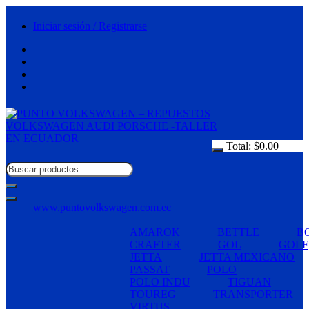
Saltar
al
Iniciar sesión / Registrarse
contenido
Total:
$
0.00
www.puntovolkswagen.com.ec
AMAROK
BETTLE
B
CRAFTER
GOL
GOLF
JETTA
JETTA MEXICANO
PASSAT
POLO
POLO INDU
TIGUAN
TOUREG
TRANSPORTER
VIRTUS