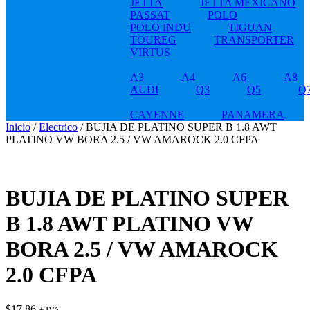
JETTA
JETTA MEXICANO
PASSAT
POLO
POLO INDU
TIGUAN
TOUREG
TRANSPORTER
VIRTUS
A3
A4
A6
A8
AUDI
Q3
Q5
Q
CAYENNE
PANAMERA
Inicio
/
Electrico
/ BUJIA DE PLATINO SUPER B 1.8 AWT
PLATINO VW BORA 2.5 / VW AMAROCK 2.0 CFPA
BUJIA DE PLATINO SUPER
B 1.8 AWT PLATINO VW
BORA 2.5 / VW AMAROCK
2.0 CFPA
$
17.86
+ IVA