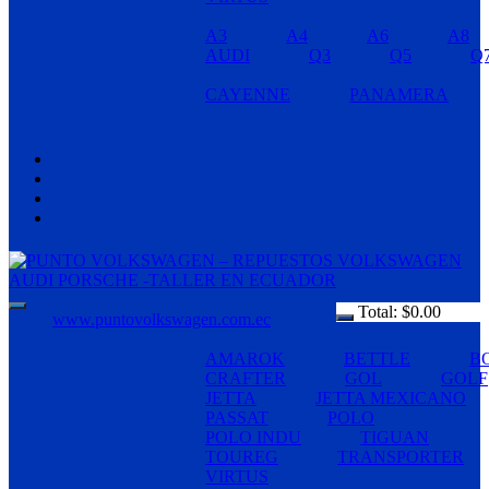
A3
A4
A6
A8
AUDI
Q3
Q5
Q
CAYENNE
PANAMERA
Total:
$
0.00
www.puntovolkswagen.com.ec
AMAROK
BETTLE
B
CRAFTER
GOL
GOLF
JETTA
JETTA MEXICANO
PASSAT
POLO
POLO INDU
TIGUAN
TOUREG
TRANSPORTER
VIRTUS