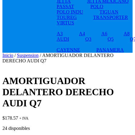
JETTA
JETTA MEXICANO
PASSAT
POLO
POLO INDU
TIGUAN
TOUREG
TRANSPORTER
VIRTUS
A3
A4
A6
A8
AUDI
Q3
Q5
Q
CAYENNE
PANAMERA
Inicio
/
Suspension
/ AMORTIGUADOR DELANTERO
DERECHO AUDI Q7
AMORTIGUADOR
DELANTERO DERECHO
AUDI Q7
$
178.57
+ IVA
24 disponibles