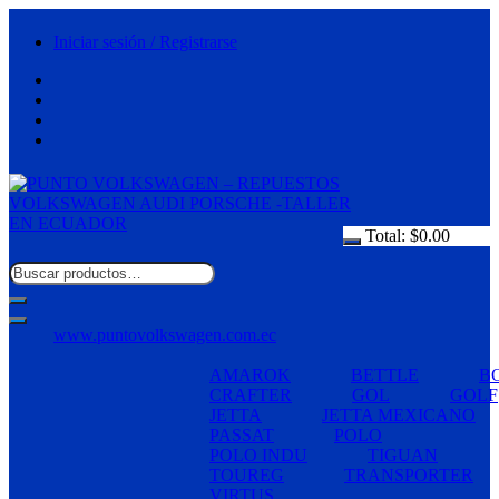
Saltar
al
Iniciar sesión / Registrarse
contenido
Total:
$
0.00
www.puntovolkswagen.com.ec
AMAROK
BETTLE
B
CRAFTER
GOL
GOLF
JETTA
JETTA MEXICANO
PASSAT
POLO
POLO INDU
TIGUAN
TOUREG
TRANSPORTER
VIRTUS