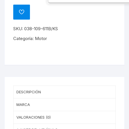
ESCAPE
FABIA
ADD
BRS
TO
WISHLIST
1.9
SKU:
038-109-611B/KS
ASZ
cantidad
Categoría:
Motor
DESCRIPCIÓN
MARCA
VALORACIONES (0)