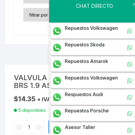
CHAT DIRECTO
Repuestos Volkswagen
Repuestos Skoda
Repuestos Amarok
VALVULA DE ESCAPE FABIA
Repuestos Volkswagen
BRS 1.9 ASZ
Respuestos Audi
$
14.35
+ IVA
5 disponibles
Repuestos Porsche
VALVULA
Asesor Taller
AÑADIR AL CARRITO
DE