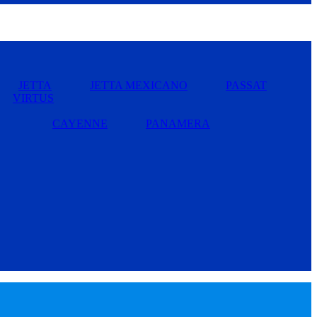
JETTA
JETTA MEXICANO
PASSAT
VIRTUS
CAYENNE
PANAMERA