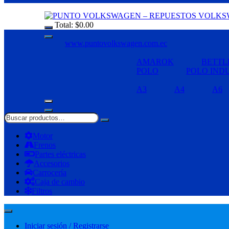
Total:
$
0.00
www.puntovolkswagen.com.ec
AMAROK
BETTL
POLO
POLO IND
A3
A4
A6
Motor
Frenos
Partes eléctricas
Accesorios
Carrocería
Caja de cambio
Filtros
Iniciar sesión / Registrarse