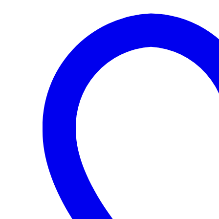
SUPER
B
TODOS
2002-
2006
cantidad