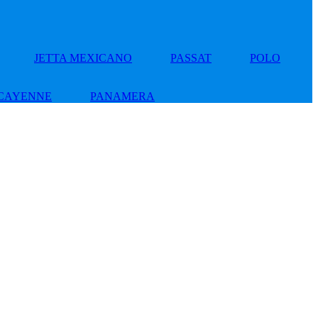
JETTA MEXICANO
PASSAT
POLO
CAYENNE
PANAMERA
Add
to