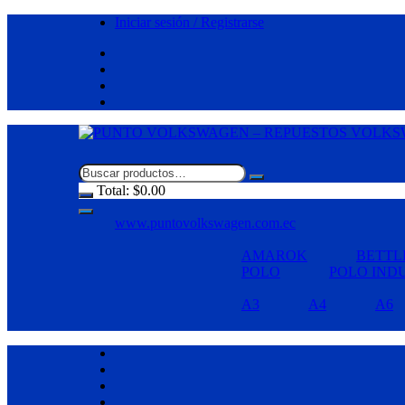
Saltar
Iniciar sesión / Registrarse
al
contenido
Total:
$
0.00
www.puntovolkswagen.com.ec
AMAROK
BETTL
POLO
POLO IND
A3
A4
A6