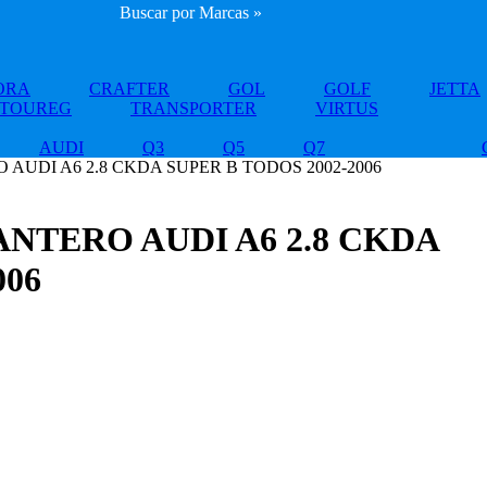
Buscar por Marcas »
ORA
CRAFTER
GOL
GOLF
JETTA
TOUREG
TRANSPORTER
VIRTUS
AUDI
Q3
Q5
Q7
UDI A6 2.8 CKDA SUPER B TODOS 2002-2006
TERO AUDI A6 2.8 CKDA
006