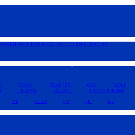
Buscar por Marcas »
E
BORA
CRAFTER
GOL
GOLF
U
TIGUAN
TOUREG
TRANSPORTER
A8
AUDI
Q3
Q5
Q7