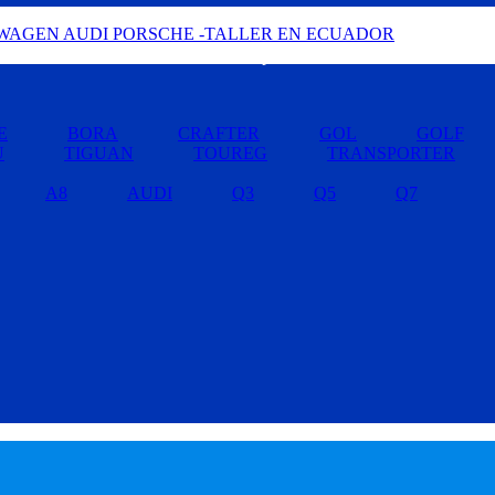
Buscar por Marcas »
E
BORA
CRAFTER
GOL
GOLF
U
TIGUAN
TOUREG
TRANSPORTER
A8
AUDI
Q3
Q5
Q7