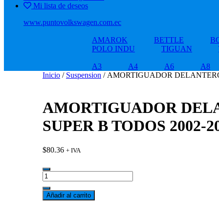
Mi lista de deseos
www.puntovolkswagen.com.ec
AMAROK
BETTLE
B
POLO INDU
TIGUAN
A3
A4
A6
A8
Inicio
/
Suspension
/ AMORTIGUADOR DELANTERO A
AMORTIGUADOR DELAN
SUPER B TODOS 2002-2
$
80.36
+ IVA
AMORTIGUADOR
DELANTERO
AUDI
Añadir al carrito
A6
2.8
CKDA