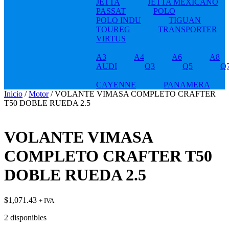
JETTA
JETTA MEXICANO
PASSAT
POLO
POLO INDU
TIGUAN
TOUREG
TRANSPORTER
VIRTUS
A3
A4
A6
A8
AUDI
Q3
Q5
Q
CAYENNE
PANAMERA
Inicio
/
Motor
/ VOLANTE VIMASA COMPLETO CRAFTER
T50 DOBLE RUEDA 2.5
VOLANTE VIMASA
COMPLETO CRAFTER T50
DOBLE RUEDA 2.5
$
1,071.43
+ IVA
2 disponibles