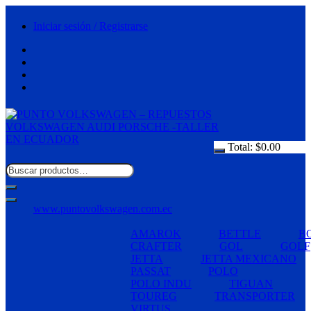
Saltar
al
Iniciar sesión / Registrarse
contenido
Total:
$
0.00
www.puntovolkswagen.com.ec
AMAROK
BETTLE
B
CRAFTER
GOL
GOLF
JETTA
JETTA MEXICANO
PASSAT
POLO
POLO INDU
TIGUAN
TOUREG
TRANSPORTER
VIRTUS