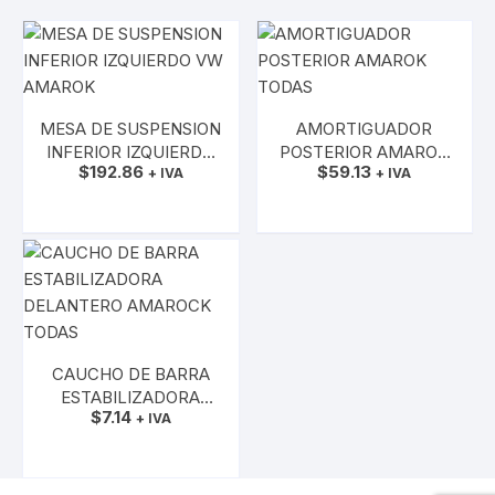
MESA DE SUSPENSION
AMORTIGUADOR
INFERIOR IZQUIERDO
POSTERIOR AMAROK
$
192.86
$
59.13
VW AMAROK
+ IVA
TODAS
+ IVA
AÑADIR AL CARRITO
AÑADIR AL CARRITO
CAUCHO DE BARRA
ESTABILIZADORA
$
7.14
DELANTERO
+ IVA
AMAROCK TODAS
AÑADIR AL CARRITO