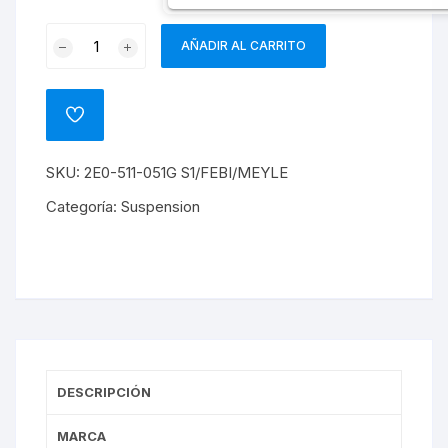
VARRILLA
AÑADIR AL CARRITO
ESTAVILIZADORA
POSTERIOR
CRAFTER
ADD
T30/
TO
WISHLIST
T50
SKU:
2E0-511-051G S1/FEBI/MEYLE
CON
PERNOS
Categoría:
Suspension
cantidad
DESCRIPCIÓN
MARCA