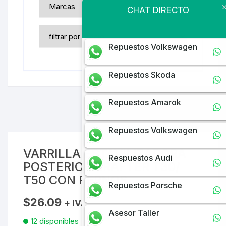
CHAT DIRECTO
Repuestos Volkswagen
Repuestos Skoda
Repuestos Amarok
Repuestos Volkswagen
VARRILLA ESTAVILIZADORA
Respuestos Audi
POSTERIOR CRAFTER T30/
T50 CON PERNOS
Repuestos Porsche
$
26.09
+ IVA
Asesor Taller
12 disponibles