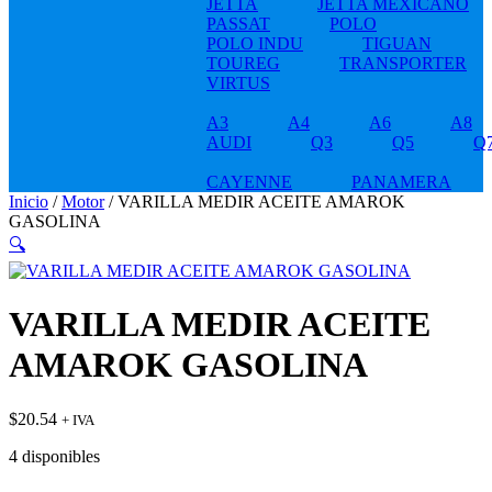
JETTA
JETTA MEXICANO
PASSAT
POLO
POLO INDU
TIGUAN
TOUREG
TRANSPORTER
VIRTUS
A3
A4
A6
A8
AUDI
Q3
Q5
Q
CAYENNE
PANAMERA
Inicio
/
Motor
/ VARILLA MEDIR ACEITE AMAROK
GASOLINA
🔍
VARILLA MEDIR ACEITE
AMAROK GASOLINA
$
20.54
+ IVA
4 disponibles