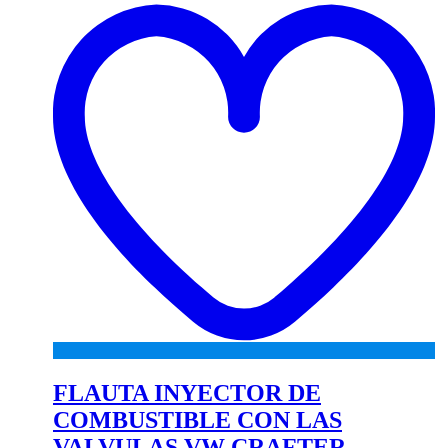
wi
FLAUTA INYECTOR DE
COMBUSTIBLE CON LAS
VALVULAS VW CRAFTER –