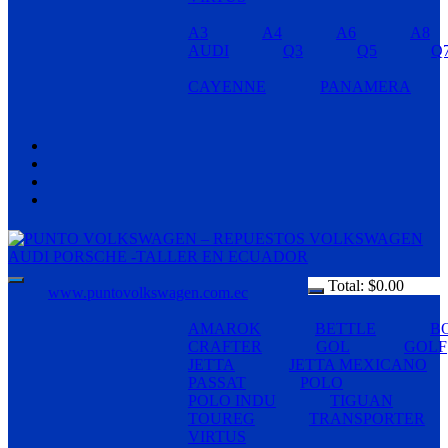
A3
A4
A6
A8
AUDI
Q3
Q5
Q
CAYENNE
PANAMERA
Total:
$
0.00
www.puntovolkswagen.com.ec
AMAROK
BETTLE
B
CRAFTER
GOL
GOLF
JETTA
JETTA MEXICANO
PASSAT
POLO
POLO INDU
TIGUAN
TOUREG
TRANSPORTER
VIRTUS