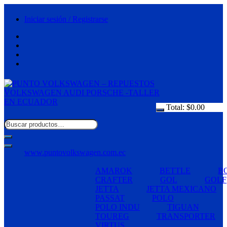
Saltar
al
Iniciar sesión / Registrarse
contenido
Total:
$
0.00
www.puntovolkswagen.com.ec
AMAROK
BETTLE
B
CRAFTER
GOL
GOLF
JETTA
JETTA MEXICANO
PASSAT
POLO
POLO INDU
TIGUAN
TOUREG
TRANSPORTER
VIRTUS