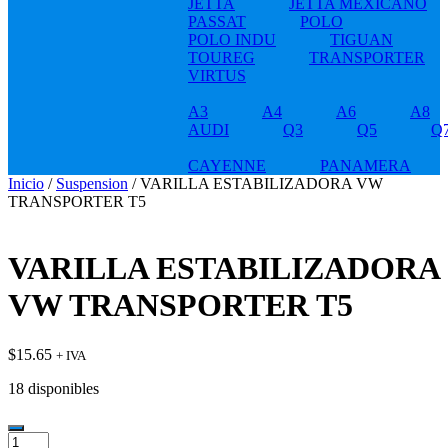
JETTA
JETTA MEXICANO
PASSAT
POLO
POLO INDU
TIGUAN
TOUREG
TRANSPORTER
VIRTUS
A3
A4
A6
A8
AUDI
Q3
Q5
Q
CAYENNE
PANAMERA
Inicio
/
Suspension
/ VARILLA ESTABILIZADORA VW
TRANSPORTER T5
VARILLA ESTABILIZADORA
VW TRANSPORTER T5
$
15.65
+ IVA
18 disponibles
VARILLA