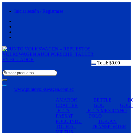
Saltar
al
Iniciar sesión / Registrarse
contenido
Total:
$
0.00
www.puntovolkswagen.com.ec
AMAROK
BETTLE
B
CRAFTER
GOL
GOLF
JETTA
JETTA MEXICANO
PASSAT
POLO
POLO INDU
TIGUAN
TOUREG
TRANSPORTER
VIRTUS