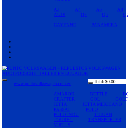
A3
A4
A6
A8
AUDI
Q3
Q5
Q
CAYENNE
PANAMERA
Total:
$
0.00
www.puntovolkswagen.com.ec
AMAROK
BETTLE
B
CRAFTER
GOL
GOLF
JETTA
JETTA MEXICANO
PASSAT
POLO
POLO INDU
TIGUAN
TOUREG
TRANSPORTER
VIRTUS