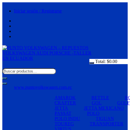
Saltar
al
Iniciar sesión / Registrarse
contenido
Total:
$
0.00
www.puntovolkswagen.com.ec
AMAROK
BETTLE
B
CRAFTER
GOL
GOLF
JETTA
JETTA MEXICANO
PASSAT
POLO
POLO INDU
TIGUAN
TOUREG
TRANSPORTER
VIRTUS