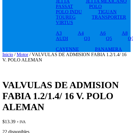
JETTA
JETTA MEXICANO
PASSAT
POLO
POLO INDU
TIGUAN
TOUREG
TRANSPORTER
VIRTUS
A3
A4
A6
A8
AUDI
Q3
Q5
Q
CAYENNE
PANAMERA
Inicio
/
Motor
/ VALVULAS DE ADMISION FABIA 1.2/1.4/ 16
V. POLO ALEMAN
VALVULAS DE ADMISION
FABIA 1.2/1.4/ 16 V. POLO
ALEMAN
$
13.39
+ IVA
22 disponibles