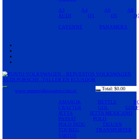
A3
A4
A6
A8
AUDI
Q3
Q5
Q
CAYENNE
PANAMERA
Total:
$
0.00
www.puntovolkswagen.com.ec
AMAROK
BETTLE
B
CRAFTER
GOL
GOLF
JETTA
JETTA MEXICANO
PASSAT
POLO
POLO INDU
TIGUAN
TOUREG
TRANSPORTER
VIRTUS