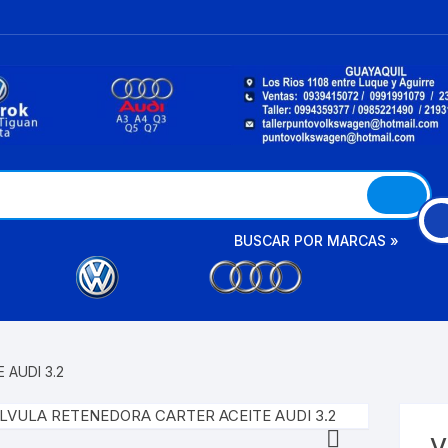
BUSCAR POR MARCAS »
A3
AMAROK
A4
 AUDI 3.2
BETTLE
A6
BORA
V