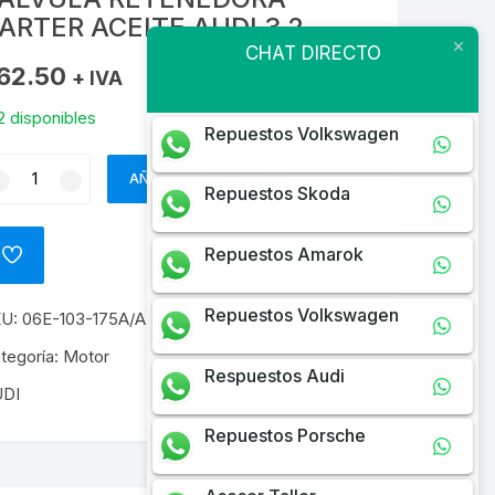
ARTER ACEITE AUDI 3.2
CHAT DIRECTO
62.50
+ IVA
2 disponibles
Repuestos Volkswagen
LVULA
AÑADIR AL CARRITO
ETENEDORA
Repuestos Skoda
ARTER
EITE
Repuestos Amarok
ADD
DI
TO
WISHLIST
2
Repuestos Volkswagen
KU:
06E-103-175A/AUDI
ntidad
tegoría:
Motor
Respuestos Audi
DI
Repuestos Porsche