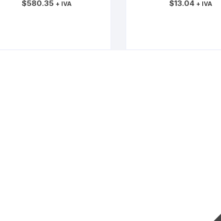
$
580.35
$
13.04
A4 1.8 BFB
+ IVA
GASOLINA CFPA YETTI
+ IVA
AÑADIR AL CARRITO
AÑADIR AL CARRIT