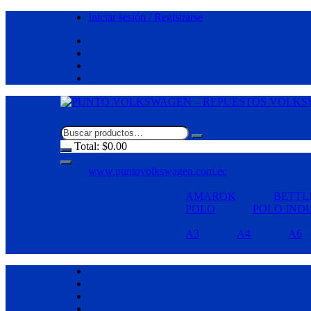
Saltar
Iniciar sesión / Registrarse
al
contenido
Total:
$
0.00
www.puntovolkswagen.com.ec
AMAROK
BETTL
POLO
POLO IND
A3
A4
A6