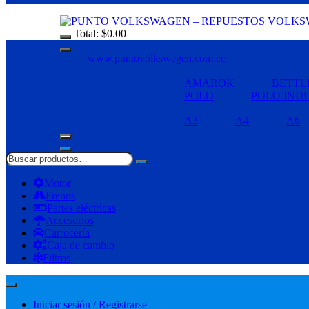
Total:
$
0.00
www.puntovolkswagen.com.ec
AMAROK
BETTL
POLO
POLO IND
A3
A4
A6
Motor
Frenos
Partes eléctricas
Accesorios
Carrocería
Caja de cambio
Filtros
Iniciar sesión / Registrarse