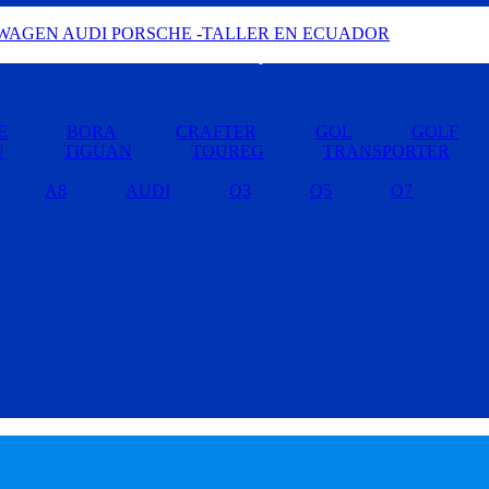
Buscar por Marcas »
E
BORA
CRAFTER
GOL
GOLF
U
TIGUAN
TOUREG
TRANSPORTER
A8
AUDI
Q3
Q5
Q7