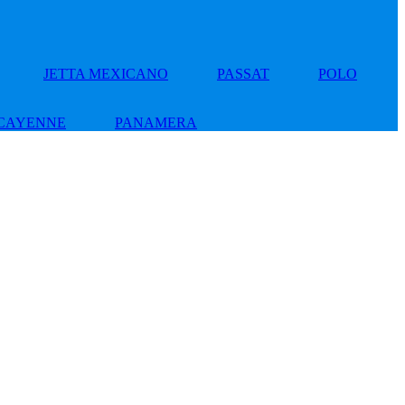
JETTA MEXICANO
PASSAT
POLO
CAYENNE
PANAMERA
Add
to
wishlist