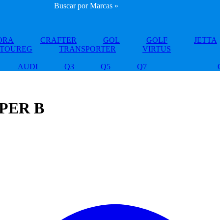
Buscar por Marcas »
ORA
CRAFTER
GOL
GOLF
JETTA
TOUREG
TRANSPORTER
VIRTUS
AUDI
Q3
Q5
Q7
PER B