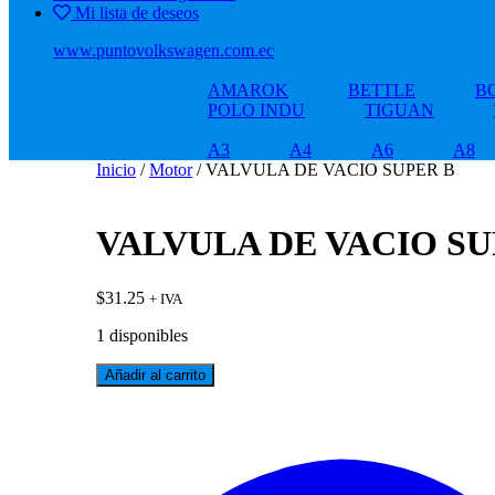
Mi lista de deseos
www.puntovolkswagen.com.ec
AMAROK
BETTLE
B
POLO INDU
TIGUAN
A3
A4
A6
A8
Inicio
/
Motor
/ VALVULA DE VACIO SUPER B
VALVULA DE VACIO SU
$
31.25
+ IVA
1 disponibles
VALVULA
Añadir al carrito
DE
VACIO
SUPER
B
cantidad