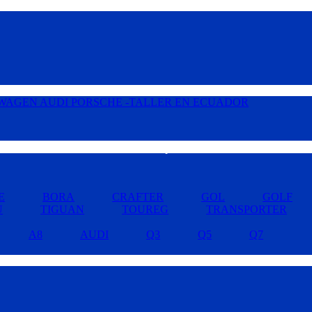
Buscar por Marcas »
E
BORA
CRAFTER
GOL
GOLF
U
TIGUAN
TOUREG
TRANSPORTER
A8
AUDI
Q3
Q5
Q7