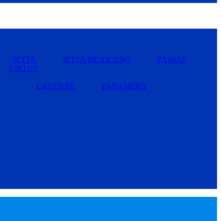
JETTA
JETTA MEXICANO
PASSAT
VIRTUS
CAYENNE
PANAMERA