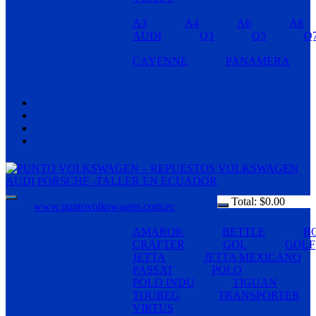
A3
A4
A6
A8
AUDI
Q3
Q5
Q
CAYENNE
PANAMERA
Total:
$
0.00
www.puntovolkswagen.com.ec
AMAROK
BETTLE
B
CRAFTER
GOL
GOLF
JETTA
JETTA MEXICANO
PASSAT
POLO
POLO INDU
TIGUAN
TOUREG
TRANSPORTER
VIRTUS