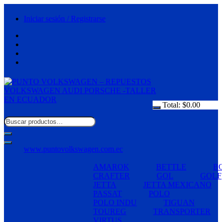
Saltar
al
Iniciar sesión / Registrarse
contenido
Total:
$
0.00
www.puntovolkswagen.com.ec
AMAROK
BETTLE
B
CRAFTER
GOL
GOLF
JETTA
JETTA MEXICANO
PASSAT
POLO
POLO INDU
TIGUAN
TOUREG
TRANSPORTER
VIRTUS