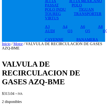
JETTA
JETTA MEXICANO
PASSAT
POLO
POLO INDU
TIGUAN
TOUREG
TRANSPORTER
VIRTUS
A3
A4
A6
A8
AUDI
Q3
Q5
Q
CAYENNE
PANAMERA
Inicio
/
Motor
/ VALVULA DE RECIRCULACION DE GASES
AZQ-BME
VALVULA DE
RECIRCULACION DE
GASES AZQ-BME
$
313.04
+ IVA
2 disponibles