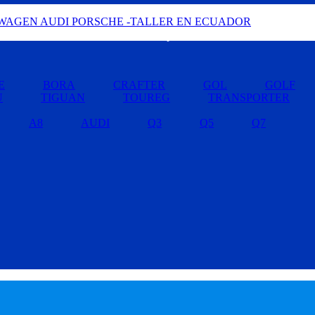
Buscar por Marcas »
E
BORA
CRAFTER
GOL
GOLF
U
TIGUAN
TOUREG
TRANSPORTER
A8
AUDI
Q3
Q5
Q7