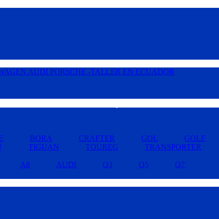
Buscar por Marcas »
E
BORA
CRAFTER
GOL
GOLF
U
TIGUAN
TOUREG
TRANSPORTER
A8
AUDI
Q3
Q5
Q7