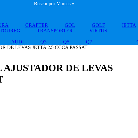
Buscar por Marcas »
ORA
CRAFTER
GOL
GOLF
JETTA
TOUREG
TRANSPORTER
VIRTUS
AUDI
Q3
Q5
Q7
R DE LEVAS JETTA 2.5 CCCA PASSAT
 AJUSTADOR DE LEVAS
T