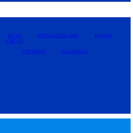
JETTA
JETTA MEXICANO
PASSAT
VIRTUS
CAYENNE
PANAMERA