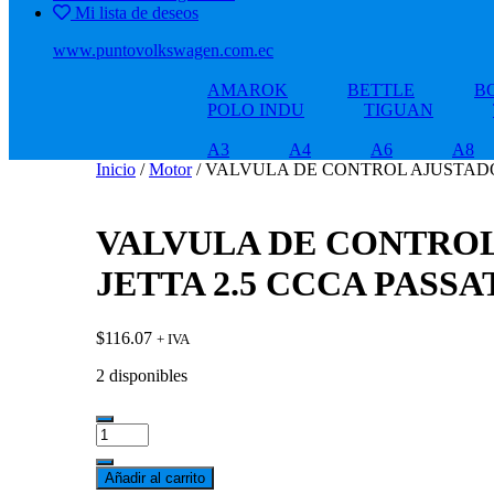
Mi lista de deseos
www.puntovolkswagen.com.ec
AMAROK
BETTLE
B
POLO INDU
TIGUAN
A3
A4
A6
A8
Inicio
/
Motor
/ VALVULA DE CONTROL AJUSTADO
VALVULA DE CONTROL
JETTA 2.5 CCCA PASSA
$
116.07
+ IVA
2 disponibles
VALVULA
DE
CONTROL
Añadir al carrito
AJUSTADOR