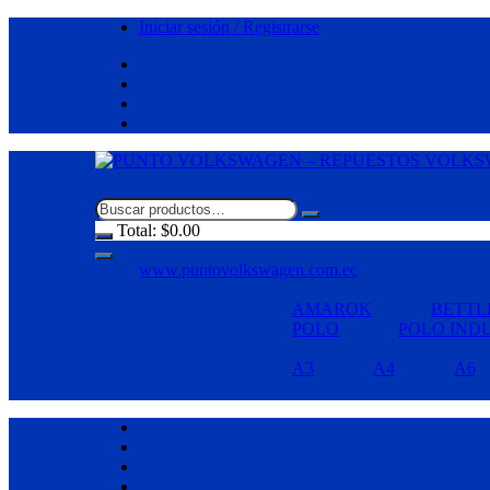
Saltar
Iniciar sesión / Registrarse
al
contenido
Total:
$
0.00
www.puntovolkswagen.com.ec
AMAROK
BETTL
POLO
POLO IND
A3
A4
A6