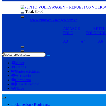
Total:
$
0.00
www.puntovolkswagen.com.ec
AMAROK
BETTL
POLO
POLO IND
A3
A4
A6
Motor
Frenos
Partes eléctricas
Accesorios
Carrocería
Caja de cambio
Filtros
Iniciar sesión / Registrarse