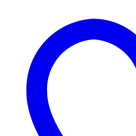
DE
LEVAS
JETTA
2.5
CCCA
PASSAT
cantidad