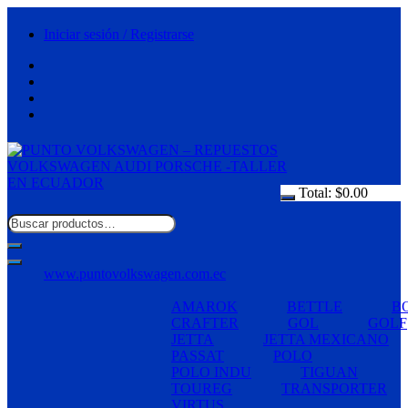
Saltar
al
Iniciar sesión / Registrarse
contenido
Total:
$
0.00
www.puntovolkswagen.com.ec
AMAROK
BETTLE
B
CRAFTER
GOL
GOLF
JETTA
JETTA MEXICANO
PASSAT
POLO
POLO INDU
TIGUAN
TOUREG
TRANSPORTER
VIRTUS