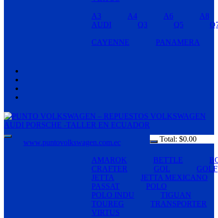
A3
A4
A6
A8
AUDI
Q3
Q5
Q
CAYENNE
PANAMERA
Total:
$
0.00
www.puntovolkswagen.com.ec
AMAROK
BETTLE
B
CRAFTER
GOL
GOLF
JETTA
JETTA MEXICANO
PASSAT
POLO
POLO INDU
TIGUAN
TOUREG
TRANSPORTER
VIRTUS