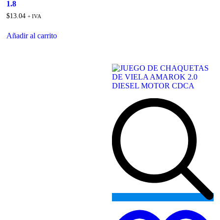
1.8
$
13.04
+ IVA
Añadir al carrito
A
to