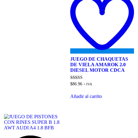
wi
JUEGO DE CHAQUETAS
DE VIELA AMAROK 2.0
DIESEL MOTOR CDCA
Valorado
$
86.96
+ IVA
en
4.00
de 5
Añadir al carrito