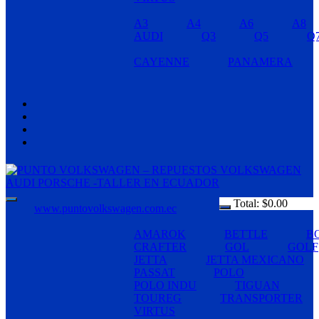
A3
A4
A6
A8
AUDI
Q3
Q5
Q
CAYENNE
PANAMERA
Total:
$
0.00
www.puntovolkswagen.com.ec
AMAROK
BETTLE
B
CRAFTER
GOL
GOLF
JETTA
JETTA MEXICANO
PASSAT
POLO
POLO INDU
TIGUAN
TOUREG
TRANSPORTER
VIRTUS