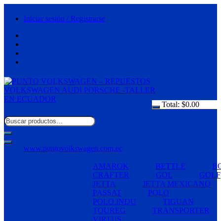
Saltar
al
Iniciar sesión / Registrarse
contenido
Total:
$
0.00
www.puntovolkswagen.com.ec
AMAROK
BETTLE
B
CRAFTER
GOL
GOLF
JETTA
JETTA MEXICANO
PASSAT
POLO
POLO INDU
TIGUAN
TOUREG
TRANSPORTER
VIRTUS