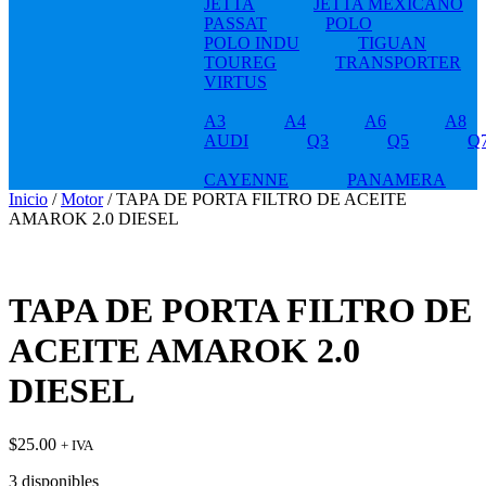
JETTA
JETTA MEXICANO
PASSAT
POLO
POLO INDU
TIGUAN
TOUREG
TRANSPORTER
VIRTUS
A3
A4
A6
A8
AUDI
Q3
Q5
Q
CAYENNE
PANAMERA
Inicio
/
Motor
/ TAPA DE PORTA FILTRO DE ACEITE
AMAROK 2.0 DIESEL
TAPA DE PORTA FILTRO DE
ACEITE AMAROK 2.0
DIESEL
$
25.00
+ IVA
3 disponibles