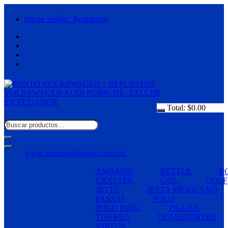
Saltar
al
Iniciar sesión / Registrarse
contenido
Total:
$
0.00
www.puntovolkswagen.com.ec
AMAROK
BETTLE
B
CRAFTER
GOL
GOLF
JETTA
JETTA MEXICANO
PASSAT
POLO
POLO INDU
TIGUAN
TOUREG
TRANSPORTER
VIRTUS