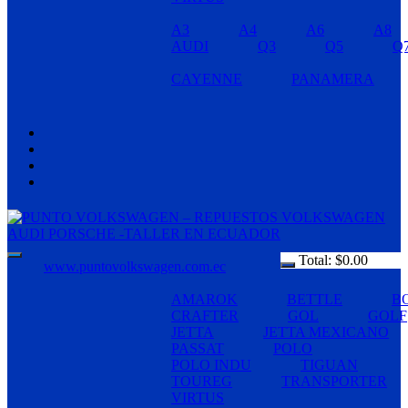
A3
A4
A6
A8
AUDI
Q3
Q5
Q
CAYENNE
PANAMERA
Total:
$
0.00
www.puntovolkswagen.com.ec
AMAROK
BETTLE
B
CRAFTER
GOL
GOLF
JETTA
JETTA MEXICANO
PASSAT
POLO
POLO INDU
TIGUAN
TOUREG
TRANSPORTER
VIRTUS