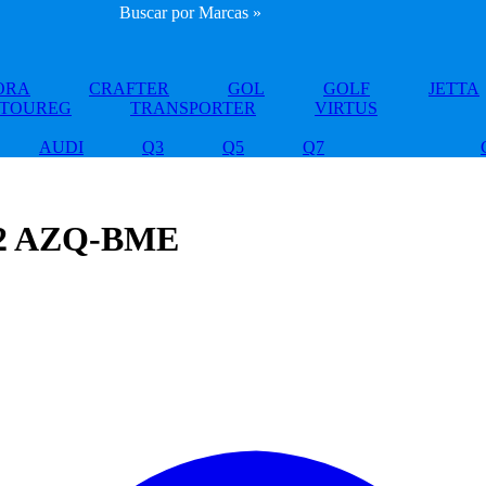
Buscar por Marcas »
ORA
CRAFTER
GOL
GOLF
JETTA
TOUREG
TRANSPORTER
VIRTUS
AUDI
Q3
Q5
Q7
.2 AZQ-BME