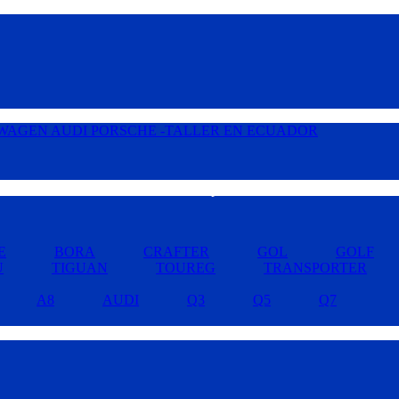
Buscar por Marcas »
E
BORA
CRAFTER
GOL
GOLF
U
TIGUAN
TOUREG
TRANSPORTER
A8
AUDI
Q3
Q5
Q7