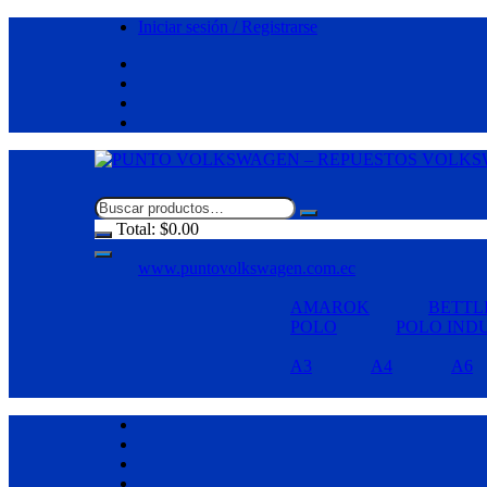
Saltar
Iniciar sesión / Registrarse
al
contenido
Total:
$
0.00
www.puntovolkswagen.com.ec
AMAROK
BETTL
POLO
POLO IND
A3
A4
A6