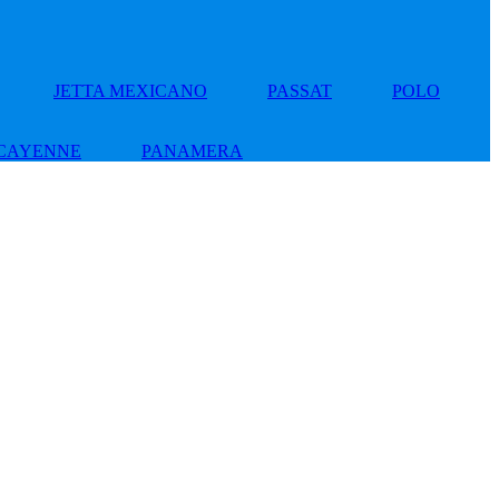
JETTA MEXICANO
PASSAT
POLO
CAYENNE
PANAMERA
Add
to
wishlist