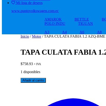
Mi lista de deseos
www.puntovolkswagen.com.ec
AMAROK
BETTLE
B
POLO INDU
TIGUAN
A3
A4
A6
A8
Inicio
/
Motor
/ TAPA CULATA FABIA 1.2 AZQ-BME
TAPA CULATA FABIA 1
$
758.93
+ IVA
1 disponibles
TAPA
Añadir al carrito
CULATA
FABIA
1.2
AZQ-
BME
cantidad