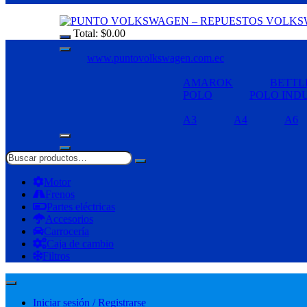
Total:
$
0.00
www.puntovolkswagen.com.ec
AMAROK
BETTL
POLO
POLO IND
A3
A4
A6
Motor
Frenos
Partes eléctricas
Accesorios
Carrocería
Caja de cambio
Filtros
Iniciar sesión / Registrarse