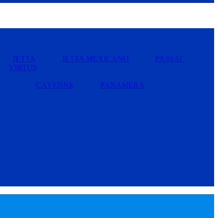
JETTA
JETTA MEXICANO
PASSAT
VIRTUS
CAYENNE
PANAMERA