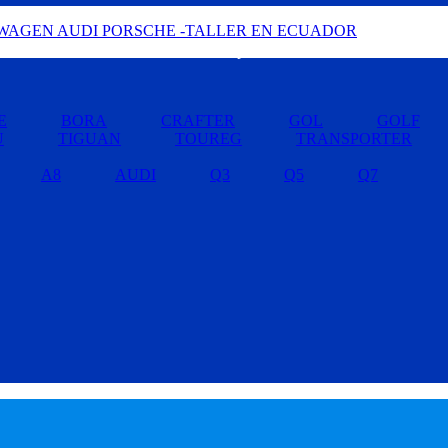
Buscar por Marcas »
E
BORA
CRAFTER
GOL
GOLF
U
TIGUAN
TOUREG
TRANSPORTER
A8
AUDI
Q3
Q5
Q7