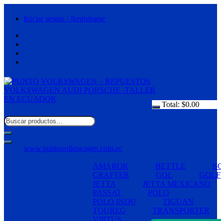
Saltar
al
Iniciar sesión / Registrarse
contenido
Total:
$
0.00
www.puntovolkswagen.com.ec
AMAROK
BETTLE
B
CRAFTER
GOL
GOLF
JETTA
JETTA MEXICANO
PASSAT
POLO
POLO INDU
TIGUAN
TOUREG
TRANSPORTER
VIRTUS