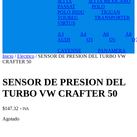
JETTA
JETTA MEXICANO
PASSAT
POLO
POLO INDU
TIGUAN
TOUREG
TRANSPORTER
VIRTUS
A3
A4
A6
A8
AUDI
Q3
Q5
Q
CAYENNE
PANAMERA
Inicio
/
Electrico
/ SENSOR DE PRESION DEL TURBO VW
CRAFTER 50
SENSOR DE PRESION DEL
TURBO VW CRAFTER 50
$
147.32
+ IVA
Agotado
t