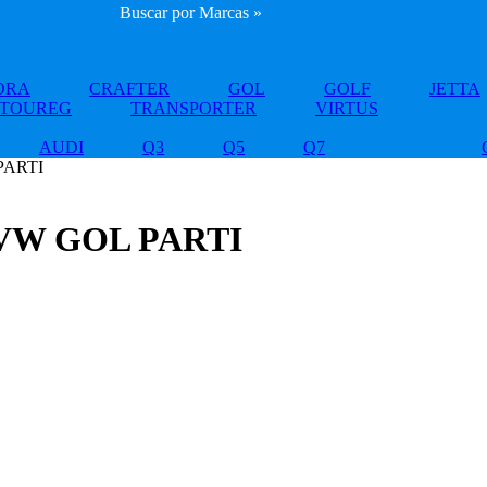
Buscar por Marcas »
ORA
CRAFTER
GOL
GOLF
JETTA
TOUREG
TRANSPORTER
VIRTUS
AUDI
Q3
Q5
Q7
PARTI
VW GOL PARTI