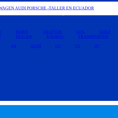
Buscar por Marcas »
E
BORA
CRAFTER
GOL
GOLF
U
TIGUAN
TOUREG
TRANSPORTER
A8
AUDI
Q3
Q5
Q7