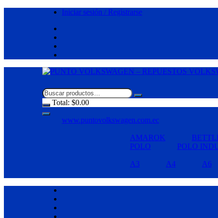
Saltar
Iniciar sesión / Registrarse
al
contenido
Total:
$
0.00
www.puntovolkswagen.com.ec
AMAROK
BETTL
POLO
POLO IND
A3
A4
A6