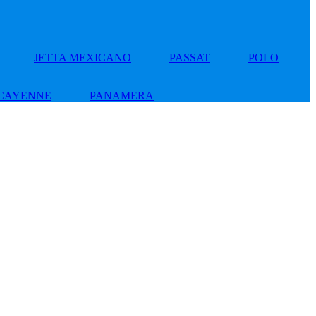
JETTA MEXICANO
PASSAT
POLO
CAYENNE
PANAMERA
Add
to