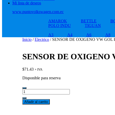
Mi lista de deseos
www.puntovolkswagen.com.ec
AMAROK
BETTLE
B
POLO INDU
TIGUAN
A3
A4
A6
A8
Inicio
/
Electrico
/ SENSOR DE OXIGENO VW GOL 
SENSOR DE OXIGENO 
$
71.43
+ IVA
Disponible para reserva
SENSOR
DE
OXIGENO
Añadir al carrito
VW
GOL
PARTI