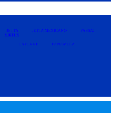
JETTA
JETTA MEXICANO
PASSAT
VIRTUS
CAYENNE
PANAMERA