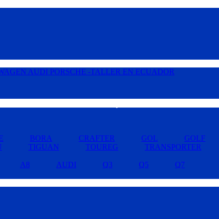
Buscar por Marcas »
E
BORA
CRAFTER
GOL
GOLF
U
TIGUAN
TOUREG
TRANSPORTER
A8
AUDI
Q3
Q5
Q7