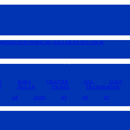
Buscar por Marcas »
E
BORA
CRAFTER
GOL
GOLF
U
TIGUAN
TOUREG
TRANSPORTER
A8
AUDI
Q3
Q5
Q7