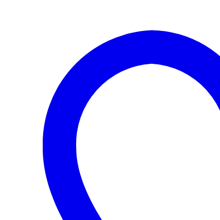
AMAROK
/
OCTAVIA
A5
/
FABIA
A05
/
POLO
CLSA
cantidad