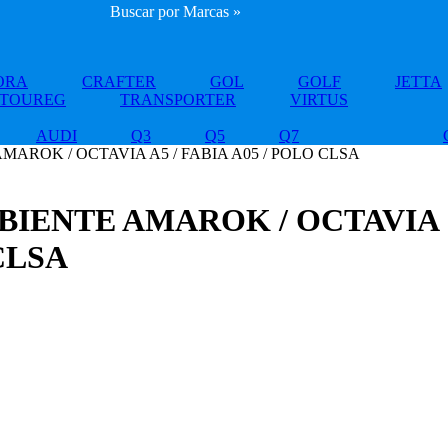
Buscar por Marcas »
ORA
CRAFTER
GOL
GOLF
JETTA
TOUREG
TRANSPORTER
VIRTUS
AUDI
Q3
Q5
Q7
AROK / OCTAVIA A5 / FABIA A05 / POLO CLSA
BIENTE AMAROK / OCTAVIA
 CLSA