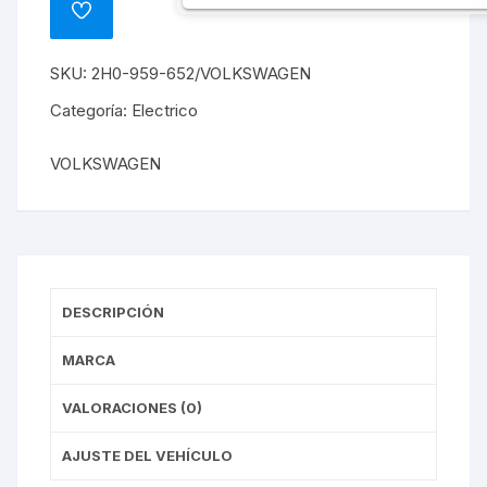
VW
ADD
AMAROK
TO
WISHLIST
cantidad
SKU:
2H0-959-652/VOLKSWAGEN
Categoría:
Electrico
VOLKSWAGEN
DESCRIPCIÓN
MARCA
VALORACIONES (0)
AJUSTE DEL VEHÍCULO