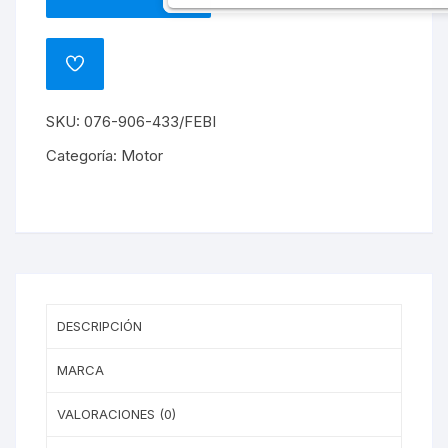
SENSOR
DE
BARRA
ADD
DE
TO
WISHLIST
LEVAS
SKU:
076-906-433/FEBI
CRACTER
T30
Categoría:
Motor
T50
cantidad
DESCRIPCIÓN
MARCA
VALORACIONES (0)