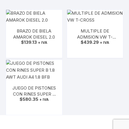
BRAZO DE BIELA
MULTIPLE DE
AMAROK DIESEL 2.0
ADMISION VW T-
$
139.13
$
439.29
+ IVA
CROSS
+ IVA
AÑADIR AL CARRITO
AÑADIR AL CARRITO
JUEGO DE PISTONES
CON RINES SUPER B
$
580.35
1.8 AWT AUDI A4 1.8
+ IVA
BFB
AÑADIR AL CARRITO