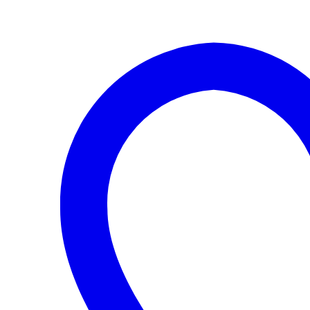
1.2
AZQ/
AUA/
BTS
DE
SKODA
cantidad