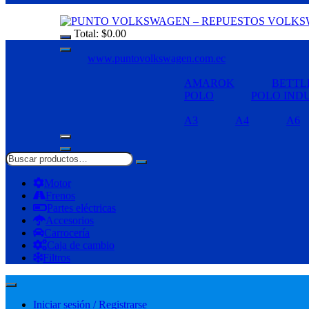
Total:
$
0.00
www.puntovolkswagen.com.ec
AMAROK
BETTL
POLO
POLO IND
A3
A4
A6
Motor
Frenos
Partes eléctricas
Accesorios
Carrocería
Caja de cambio
Filtros
Iniciar sesión / Registrarse