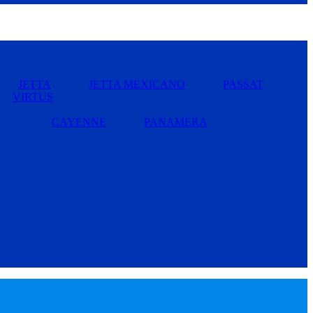
JETTA
JETTA MEXICANO
PASSAT
VIRTUS
CAYENNE
PANAMERA