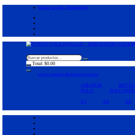
Saltar
Iniciar sesión / Registrarse
al
contenido
Total:
$
0.00
www.puntovolkswagen.com.ec
AMAROK
BETTL
POLO
POLO IND
A3
A4
A6