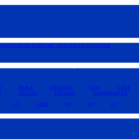
Buscar por Marcas »
E
BORA
CRAFTER
GOL
GOLF
U
TIGUAN
TOUREG
TRANSPORTER
A8
AUDI
Q3
Q5
Q7