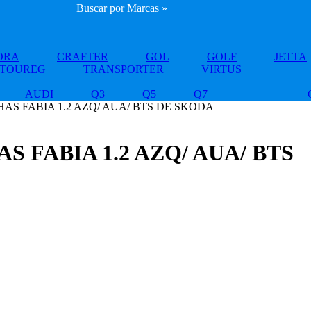
Buscar por Marcas »
ORA
CRAFTER
GOL
GOLF
JETTA
TOUREG
TRANSPORTER
VIRTUS
AUDI
Q3
Q5
Q7
AS FABIA 1.2 AZQ/ AUA/ BTS DE SKODA
 FABIA 1.2 AZQ/ AUA/ BTS