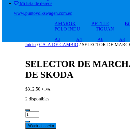
Mi lista de deseos
www.puntovolkswagen.com.ec
AMAROK
BETTLE
B
POLO INDU
TIGUAN
A3
A4
A6
A8
Inicio
/
CAJA DE CAMBIO
/ SELECTOR DE MARCH
SELECTOR DE MARCHAS
DE SKODA
$
312.50
+ IVA
2 disponibles
SELECTOR
DE
MARCHAS
Añadir al carrito
FABIA