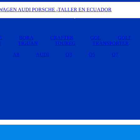
Buscar por Marcas »
E
BORA
CRAFTER
GOL
GOLF
U
TIGUAN
TOUREG
TRANSPORTER
A8
AUDI
Q3
Q5
Q7