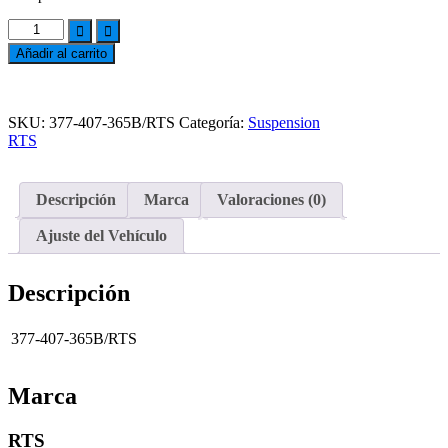
ROTULA
LH
Añadir al carrito
DIRECCION
GOL
1.6
Add
1.8
to
SKU:
377-407-365B/RTS
Categoría:
Suspension
BRASIL
wishlist
RTS
cantidad
Descripción
Marca
Valoraciones (0)
Ajuste del Vehículo
Descripción
377-407-365B/RTS
Marca
RTS