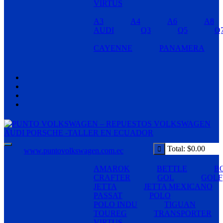
VIRTUS
A3
A4
A6
A8
AUDI
Q3
Q5
Q
CAYENNE
PANAMERA
Total:
$
0.00
www.puntovolkswagen.com.ec
AMAROK
BETTLE
B
CRAFTER
GOL
GOLF
JETTA
JETTA MEXICANO
PASSAT
POLO
POLO INDU
TIGUAN
TOUREG
TRANSPORTER
VIRTUS