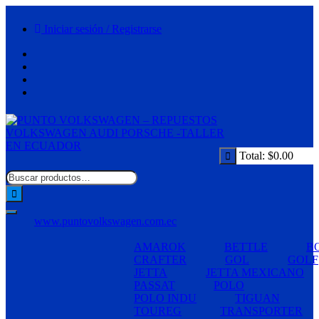
Saltar
al
Iniciar sesión / Registrarse
contenido
Total:
$
0.00
www.puntovolkswagen.com.ec
AMAROK
BETTLE
B
CRAFTER
GOL
GOLF
JETTA
JETTA MEXICANO
PASSAT
POLO
POLO INDU
TIGUAN
TOUREG
TRANSPORTER