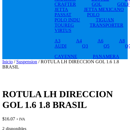
CRAFTER
GOL
GOLF
JETTA
JETTA MEXICANO
PASSAT
POLO
POLO INDU
TIGUAN
TOUREG
TRANSPORTER
VIRTUS
A3
A4
A6
A8
AUDI
Q3
Q5
Q
CAYENNE
PANAMERA
Inicio
/
Suspension
/ ROTULA LH DIRECCION GOL 1.6 1.8
BRASIL
ROTULA LH DIRECCION
GOL 1.6 1.8 BRASIL
$
16.07
+ IVA
2 disponibles