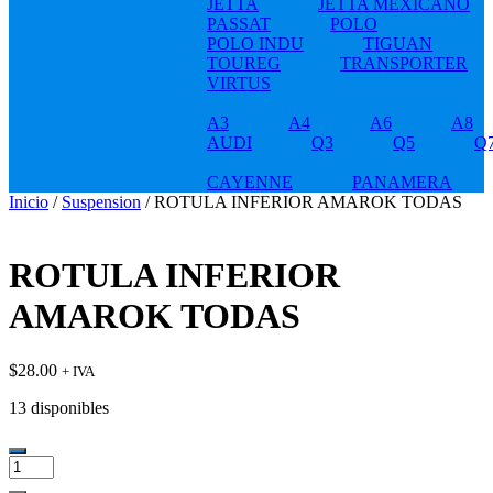
JETTA
JETTA MEXICANO
PASSAT
POLO
POLO INDU
TIGUAN
TOUREG
TRANSPORTER
VIRTUS
A3
A4
A6
A8
AUDI
Q3
Q5
Q
CAYENNE
PANAMERA
Inicio
/
Suspension
/ ROTULA INFERIOR AMAROK TODAS
ROTULA INFERIOR
AMAROK TODAS
$
28.00
+ IVA
13 disponibles
ROTULA
INFERIOR