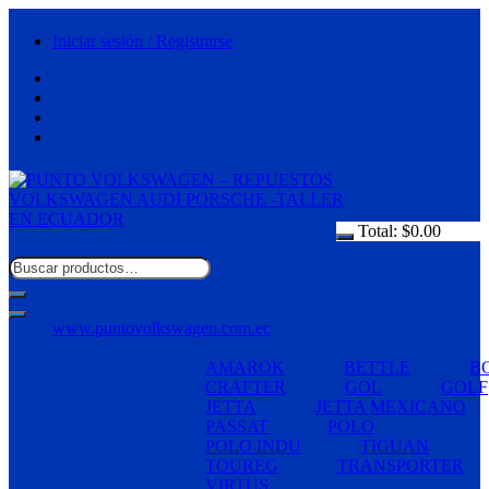
Saltar
al
Iniciar sesión / Registrarse
contenido
Total:
$
0.00
www.puntovolkswagen.com.ec
AMAROK
BETTLE
B
CRAFTER
GOL
GOLF
JETTA
JETTA MEXICANO
PASSAT
POLO
POLO INDU
TIGUAN
TOUREG
TRANSPORTER
VIRTUS