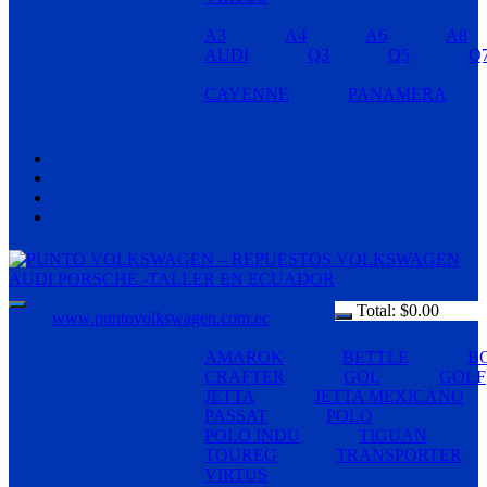
A3
A4
A6
A8
AUDI
Q3
Q5
Q
CAYENNE
PANAMERA
Total:
$
0.00
www.puntovolkswagen.com.ec
AMAROK
BETTLE
B
CRAFTER
GOL
GOLF
JETTA
JETTA MEXICANO
PASSAT
POLO
POLO INDU
TIGUAN
TOUREG
TRANSPORTER
VIRTUS