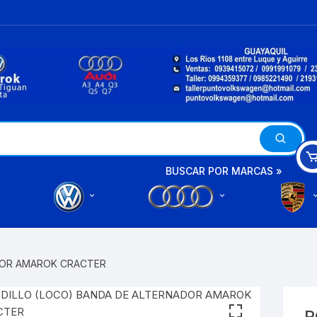
BUSCAR POR MARCAS »
A3
AMAROK
A4
DOR AMAROK CRACTER
BETTLE
A6
BORA
R