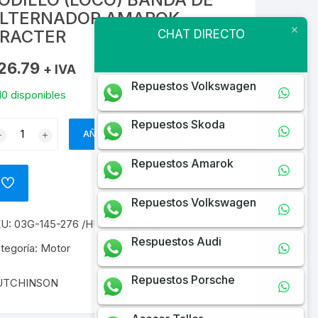
LTERNADOR AMAROK
RACTER
CHAT DIRECTO
26.79
+ IVA
Repuestos Volkswagen
10 disponibles
Repuestos Skoda
DILLO
AÑADIR AL CARRITO
OCO)
ANDA
Repuestos Amarok
E
ADD
LTERNADOR
TO
Repuestos Volkswagen
WISHLIST
MAROK
KU:
03G-145-276 /HUTCHINSON
RACTER
Respuestos Audi
ntidad
tegoría:
Motor
Repuestos Porsche
UTCHINSON