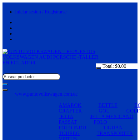
Saltar
al
Iniciar sesión / Registrarse
contenido
Total:
$
0.00
www.puntovolkswagen.com.ec
AMAROK
BETTLE
B
CRAFTER
GOL
GOLF
JETTA
JETTA MEXICANO
PASSAT
POLO
POLO INDU
TIGUAN
TOUREG
TRANSPORTER
VIRTUS