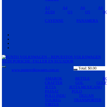
A3
A4
A6
A8
AUDI
Q3
Q5
Q
CAYENNE
PANAMERA
Total:
$
0.00
www.puntovolkswagen.com.ec
AMAROK
BETTLE
B
CRAFTER
GOL
GOLF
JETTA
JETTA MEXICANO
PASSAT
POLO
POLO INDU
TIGUAN
TOUREG
TRANSPORTER
VIRTUS