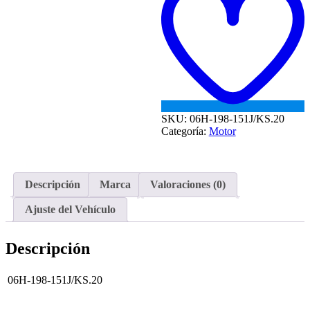
MOTOR
CFPA
MEDIDAS
1.2/1.2/2
OCTAVIA
A5
CDAA
X
PISTON
SKU:
06H-198-151J/KS.20
cantidad
Categoría:
Motor
Descripción
Marca
Valoraciones (0)
Ajuste del Vehículo
Descripción
06H-198-151J/KS.20