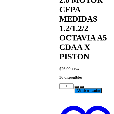
2.0 MOTOR
CFPA
MEDIDAS
1.2/1.2/2
OCTAVIA A5
CDAA X
PISTON
$
26.09
+ IVA
36 disponibles
RINES
DE
Añadir al carrito
MOTOR
AMAROK
0.20
t
GASOLINA
w
2.0