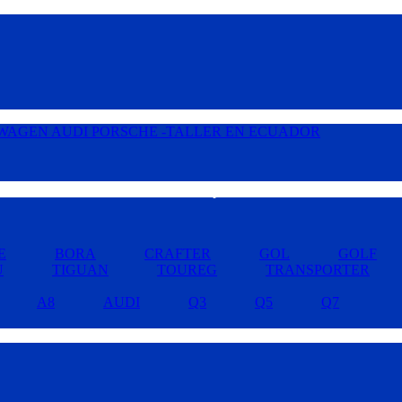
Buscar por Marcas »
E
BORA
CRAFTER
GOL
GOLF
U
TIGUAN
TOUREG
TRANSPORTER
A8
AUDI
Q3
Q5
Q7