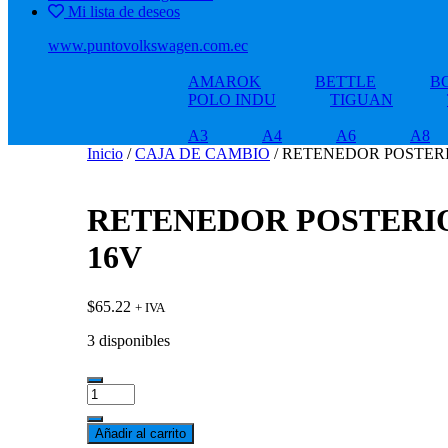
Mi lista de deseos
www.puntovolkswagen.com.ec
AMAROK
BETTLE
B
POLO INDU
TIGUAN
A3
A4
A6
A8
Inicio
/
CAJA DE CAMBIO
/ RETENEDOR POSTERI
RETENEDOR POSTERIOR
16V
$
65.22
+ IVA
3 disponibles
RETENEDOR
POSTERIOR
DEL
Añadir al carrito
CIGÜEÑAL