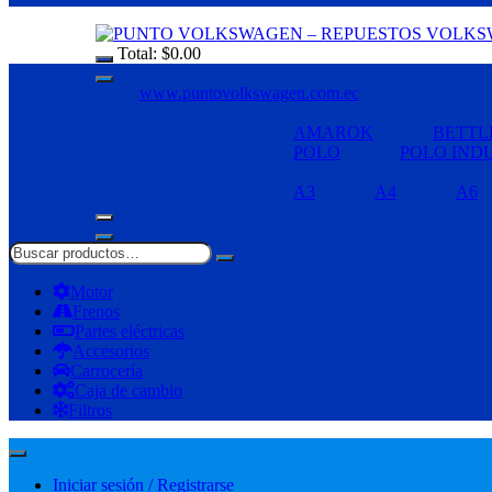
Total:
$
0.00
www.puntovolkswagen.com.ec
AMAROK
BETTL
POLO
POLO IND
A3
A4
A6
Motor
Frenos
Partes eléctricas
Accesorios
Carrocería
Caja de cambio
Filtros
Iniciar sesión / Registrarse