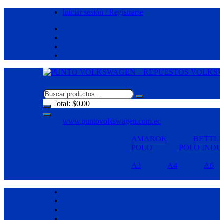
Saltar
Iniciar sesión / Registrarse
al
contenido
Total:
$
0.00
www.puntovolkswagen.com.ec
AMAROK
BETTL
POLO
POLO IND
A3
A4
A6