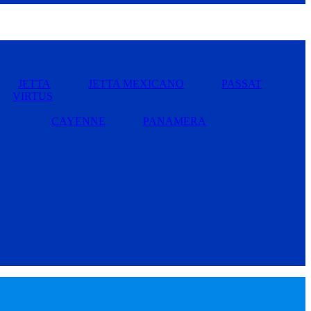
JETTA
JETTA MEXICANO
PASSAT
VIRTUS
CAYENNE
PANAMERA