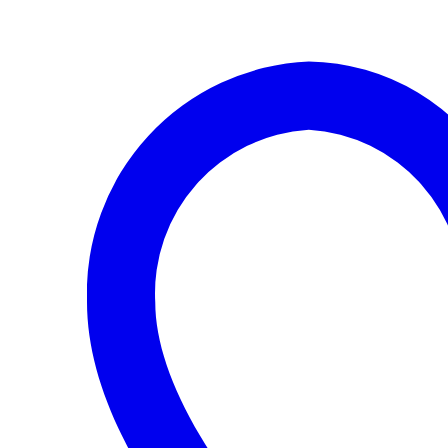
FABIA
1,4
16V
cantidad