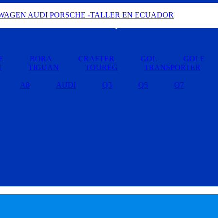
Buscar por Marcas »
E
BORA
CRAFTER
GOL
GOLF
U
TIGUAN
TOUREG
TRANSPORTER
A8
AUDI
Q3
Q5
Q7