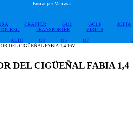
Buscar por Marcas »
ORA
CRAFTER
GOL
GOLF
JETTA
TOUREG
TRANSPORTER
VIRTUS
AUDI
Q3
Q5
Q7
OR DEL CIGÜEÑAL FABIA 1,4 16V
 DEL CIGÜEÑAL FABIA 1,4