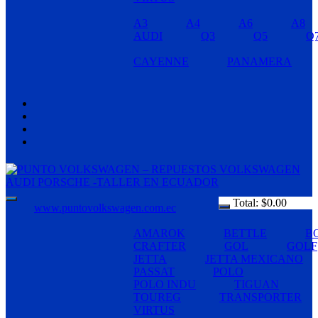
A3
A4
A6
A8
AUDI
Q3
Q5
Q
CAYENNE
PANAMERA
Total:
$
0.00
www.puntovolkswagen.com.ec
AMAROK
BETTLE
B
CRAFTER
GOL
GOLF
JETTA
JETTA MEXICANO
PASSAT
POLO
POLO INDU
TIGUAN
TOUREG
TRANSPORTER
VIRTUS