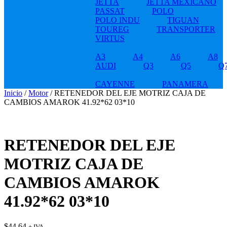
JETTA
JETTA MEXICANO
PASSAT
POLO
POLO INDU
TIGUAN
TOUREG
TRANSPORTER
VIRTUS
A3
A4
A6
A8
AUDI
Q3
Q5
Q
CAYENNE
PANAMERA
Inicio
/
Motor
/ RETENEDOR DEL EJE MOTRIZ CAJA DE
CAMBIOS AMAROK 41.92*62 03*10
RETENEDOR DEL EJE
MOTRIZ CAJA DE
CAMBIOS AMAROK
41.92*62 03*10
$
44.64
+ IVA