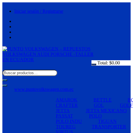
Saltar
al
Iniciar sesión / Registrarse
contenido
Total:
$
0.00
www.puntovolkswagen.com.ec
AMAROK
BETTLE
B
CRAFTER
GOL
GOLF
JETTA
JETTA MEXICANO
PASSAT
POLO
POLO INDU
TIGUAN
TOUREG
TRANSPORTER
VIRTUS