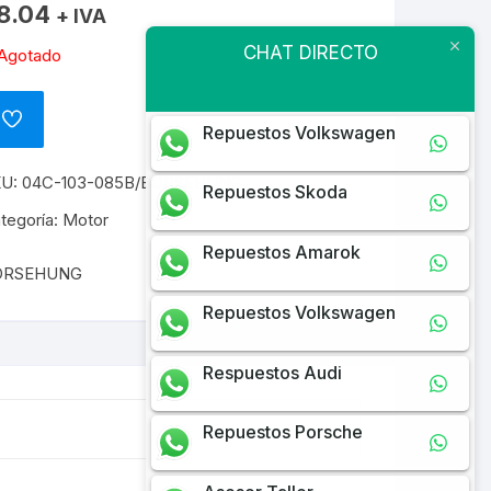
8.04
+ IVA
CHAT DIRECTO
Agotado
ADD
Repuestos Volkswagen
TO
WISHLIST
KU:
04C-103-085B/BORSEHUNG
Repuestos Skoda
tegoría:
Motor
Repuestos Amarok
ORSEHUNG
Repuestos Volkswagen
Respuestos Audi
Repuestos Porsche