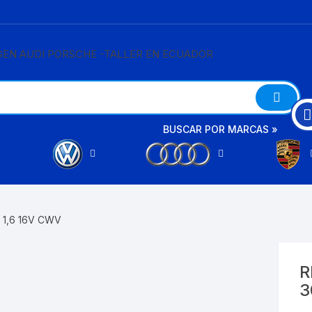
BUSCAR POR MARCAS »
A3
AMAROK
A4
 1,6 16V CWV
BETTLE
A6
BORA
R
3
A8
CRAFTER