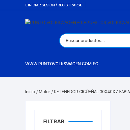
Saltar
INICIAR SESIÓN / REGISTRARSE
al
contenido
WWW.PUNTOVOLKSWAGEN.COM.EC
Inicio
/
Motor
/ RETENEDOR CIGÜEÑAL 30X40X7 FABIA
FILTRAR