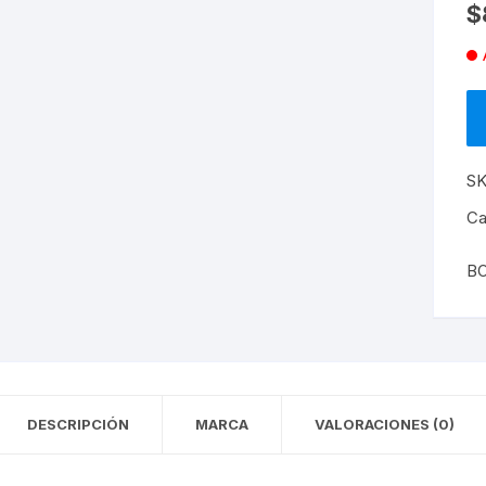
$
AUDI
GOL
Q3
GOLF
Q5
JETTA
Q7
JETTA MEXICANO
S
Ca
PASSAT
B
POLO
POLO INDU
TIGUAN
DESCRIPCIÓN
MARCA
VALORACIONES (0)
TOUREG
TRANSPORTER