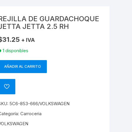
CRAFTER
A8
REJILLA DE GUARDACHOQUE
GOL
AUDI
JETTA JETTA 2.5 RH
GOLF
Q3
$
31.25
+ IVA
JETTA
Q5
1 disponibles
JETTA MEXICANO
Q7
AÑADIR AL CARRITO
REJILLA
PASSAT
DE
GUARDACHOQUE
ADD
POLO
JETTA
TO
WISHLIST
JETTA
SKU:
5C6-853-666/VOLKSWAGEN
POLO INDU
.5
RH
Categoría:
Carroceria
TIGUAN
cantidad
VOLKSWAGEN