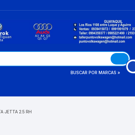
BUSCAR POR MARCAS »
AMAROK
A3
CAYENNE
A JETTA 2.5 RH
BETTLE
A4
PANAMERA
BORA
A6